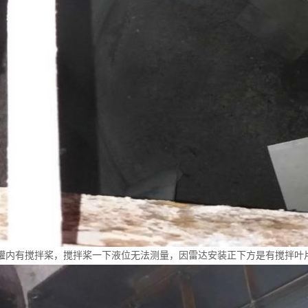
罐内有搅拌桨，搅拌桨一下液位无法测量，因雷达安装正下方是有搅拌叶