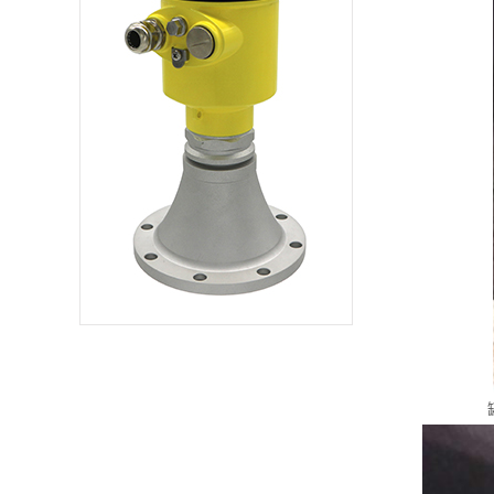
方法，而且在锅炉水
处理的过程中所使用
的各种工具、器械等
也都不符合相关的规
定，比如'三无'的电子
防垢仪器和防垢剂
等。从个人利益上
讲，这种做法不仅能
够减去化学药品的花
销还能够免去水质分
析人员的开支，但是
却不能从根本上解决
锅炉结垢和腐蚀的问
题，同时不但造成了
能源的浪费还会降低
锅炉的使用寿命。而
且，如果防垢剂使用
不当还会对锅炉的保
护起到相反的作用，
加快锅炉的结垢和腐
蚀，给锅炉的正常运
行带来了严重的威
胁。解决方案：2)对
于锅炉水处理方法...