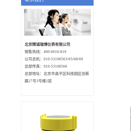
久而久之对锅炉的管
理造成了严重的影
响。解决方案：1)对
于没有实施锅炉水处
理应该综合考虑锅
炉、锅炉水以及当地
的情况。对于那些蒸
发量较小且蒸汽压力
较小的钢壳式锅炉，
要尽量进行锅炉外化
北京精诚瑞博仪表有限公司
学处理的方法，并且
销售热线：400-6616-819
要尽量配有相应的除
氧设备进行除氧处
公司总机：010-53108563/65/68/69
理；对于那些蒸发量
较大且蒸汽压力也较
总部传真：010-53108566
大的锅炉要给予锅炉
总部地址：北京市昌平区科技园区创新
外化学处理，而且一
定要安装相应的除氧
路27号3号楼2层
仪器；对于天然水中
含有较多杂质的情况
应该采用沉淀或者过
滤等措施给予有效的
处理，以及时、高效
的实现锅炉水处理；
2、锅炉水处理方法不
当目前有不少企业单
位为了能够节省更大
的开支常常会对锅炉
水的处理采取不科学