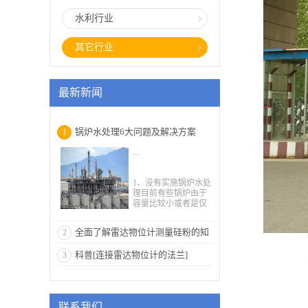
水利行业
其它行业
最新新闻
锅炉水处理6大问题及解决方案
1
...
1、没有实施锅炉水处
理目前有些锅炉由于
容量比较小或者是仅
仅在冬季被使用而常
常没有得到人们的重
全面了解雷达物位计测量硅粉的知
2
视，而且那些管理小
型锅炉的人员往往对
识
科普[连接雷达物位计的法兰]
3
锅炉水处理的经验不
够，在锅炉管理过程
中没有对小型锅炉实
施有效的锅炉水处
理，使得锅炉发生结
联系我们
垢或者腐蚀等现象，