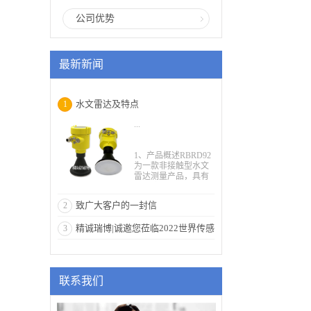
公司优势
最新新闻
水文雷达及特点
1
...
1、产品概述RBRD92
为一款非接触型水文
雷达测量产品，具有
避雷防护设计，测量
河道、水文专用，标
致广大客户的一封信
2
配RS485/Modbus协
议，野外使用，无人
精诚瑞博|诚邀您莅临2022世界传感
3
值守且运行稳定可
靠。无限量支持和扩
器大会
展定制RTU及无线数
传电台通讯协议。水
位数据实时GPRS电话
联系我们
远传，实现信息网络
化，设计极具现场适
应力，破除野外生态