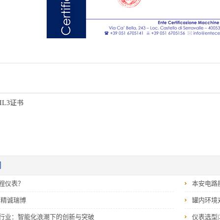
SIL3证书
闻
程仪表？
本安电路
‖精诚瑞博
罐内环境
行业：智能化浪潮下的创新与突破
仪表选型|