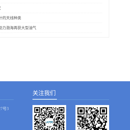
议
计的天线种类
助力渤海再获大型油气
关注我们
7号3