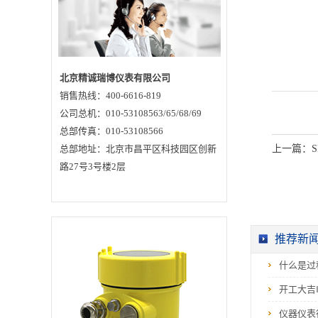
干扰，真正实现现场
零维护，工业设计理
念，将产品本身融入
自然环境。2、特点波
束角小，能量集中，
具有更强抗干扰能
力，大大提高了测量
精度和可靠性天线尺
北京精诚瑞博仪表有限公司
寸小，便于安装和加
销售热线：400-6616-819
防尘罩等天线防护装
置测量范围最高可达
公司总机：010-53108563/65/68/69
70米，覆盖大型水库
等水位测量采用脉冲
总部传真：010-53108566
工作方式，雷达水位
总部地址：北京市昌平区科技园区创新
上一篇：
计发射功率极低，对
人体及环境均无伤害
路27号3号楼2层
仪表轻便，不受风力
和暴雨的影响具有避
雷保护设计、非接触
水文测量，破除野外
生态干扰，真正实现
现场零维护野外使
用，无人值守运行稳
推荐新
定可靠，工业设计理
念，将产品本身融入
什么是过
自然环境。重量较轻
约2KG，便于安装多
种输出电路接口与采
开工大吉
集系统配合防护等级
更高3、公司信息北京
仪器仪表