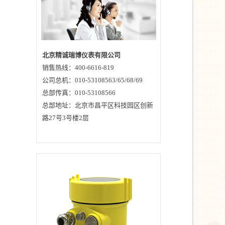
文监测等一些复杂的
测量条件。2、原理透
镜雷达物位天线发射
较窄的微波脉冲，经
天线向下传输。微波
接触到被测介质表面
后被反射回来再次被
天线系统接收，将信
北京精诚瑞博仪表有限公司
号传输给电子线路部
销售热线：400-6616-819
分自动转换成物位信
号(因为微波传播速度
公司总机：010-53108563/65/68/69
极快，电磁波到达目
标并经反射返回接收
总部传真：010-53108566
器这一来回所用的时
总部地址：北京市昌平区科技园区创新
间几乎是瞬间的)。
3、特点●透镜天线，
路27号3号楼2层
性能稳定，天线尺寸
小，便于安装;非接触
雷达，无磨损，无污
染。●几乎不受腐蚀、
泡沫影响;几乎不受大
气中水蒸气、温度和
压力变化影响。●严重
粉尘环境对高频物位
计工作影响不大。●波
长更短，对在倾斜的
固体表面有更好的反
射。●波束角小，能量
集中，穿透力强，增
强了回波能力的同时