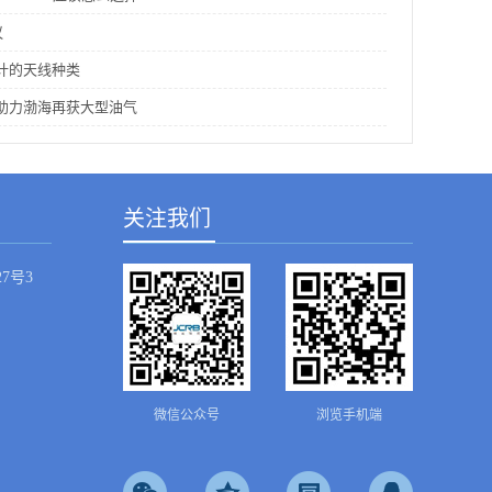
议
计的天线种类
助力渤海再获大型油气
关注我们
7号3
微信公众号
浏览手机端