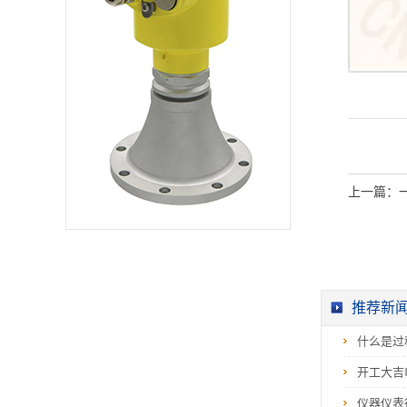
又有利于避开干扰
物。●测量盲区更小，
对于小罐测量也会取
得良好的效果。●高信
噪比，即使在波动的
情况下也能获得更优
的性能。●高频率，是
测量固体和低介电常
数介质的最佳选择。●
铝制氧化磨砂天线工
艺，仪表轻便。 北京
精诚瑞博仪表有限公
司价格合理 质量过
硬 服务一流 专业生
上一篇：
产各种物位...
推荐新
什么是过
开工大吉
仪器仪表