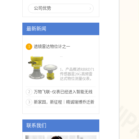
公司优势
最新新闻
透镜雷达物位计之一
1
...
1、产品概述RBRD71
传感器是26G高频雷
达式物位测量仪表，
测量最大距离可达70
米。透镜天线被进一
万物飞联~仪表已经进入智能无线
2
步优化处理，新型快
速的微处理器可以进
系统
新家园，新征程｜精诚瑞博乔迁新
3
行更高速率的信号分
析处理，使得仪表可
居
以用于反应釜、固体
料仓，强腐蚀液体，
浆液、蒸汽较大的液
联系我们
体，粉料灰料;河道、
河床、湖泊、水库、
地下水、泥石流，水