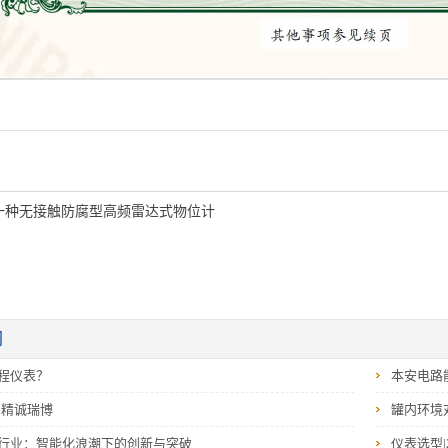
一种无接触防腐型高频雷达式物位计
闻
程仪表？
本安电路
‖精诚瑞博
罐内环境
行业：智能化浪潮下的创新与突破
仪表选型|