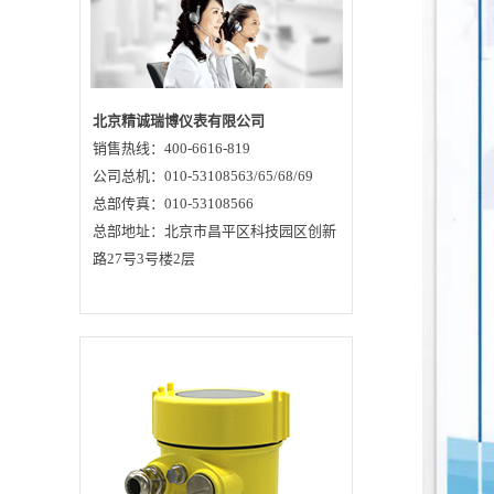
认，RBRD91雷达水
位计采用一种特殊的
解调技术，可以准确
识别发射脉冲与接收
脉冲的时间间隔，从
而进一步计算出天线
到被测介质表面的距
离。2、水利行业应用
北京精诚瑞博仪表有限公司
特点行业推荐的雷达
销售热线：400-6616-819
水位计采用了26GHz
的发射频率，因而具
公司总机：010-53108563/65/68/69
有：波束角小，能量
集中，具有更强抗干
总部传真：010-53108566
扰能力，大大提高了
总部地址：北京市昌平区科技园区创新
测量精度和可靠性 天
线尺寸小，便于安装
路27号3号楼2层
和加防尘罩等天线防
护装置重量较轻约
1KG，便于安装测量
范围最高可达70米，
覆盖大型水库等水位
测量多种输出电路接
口与采集系统配合采
用脉冲工作方式，雷
达水位计发射功率极
低，对人体及环境均
无伤害北京精诚瑞博
仪表有限公司价格合
理 质量过硬 服务一
流专业生产各种物位