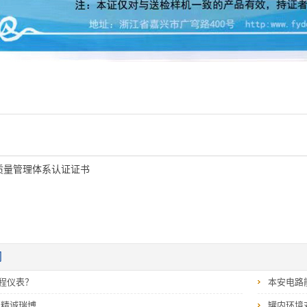
质量管理体系认证证书
闻
程仪表？
本安电路
‖精诚瑞博
罐内环境