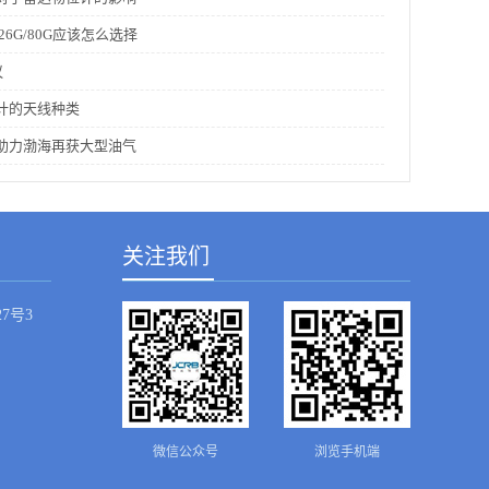
26G/80G应该怎么选择
议
计的天线种类
助力渤海再获大型油气
关注我们
7号3
微信公众号
浏览手机端