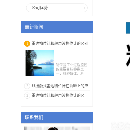
公司优势
最新新闻
雷达物位计和超声波物位计的区别
1
...
解释
物位是工业过程监控
的重要目标参数之
一，各种罐体、料
仓、水池等的连续物
位测量中，由于现场
非接触式雷达物位计在油罐上的应
2
工况千差万别，很难
有能满足所有工况应
用分析
雷达物位计和超声波物位计的区
3
用的物位仪表。其
中，在非接触测量仪
别，你都清楚吗？
表中，雷达和超声波
两种原理物位计应用
非常广泛。那么，雷
联系我们
达物位计和超声波物
位计区别在哪里？这
两种的测量原理究竟