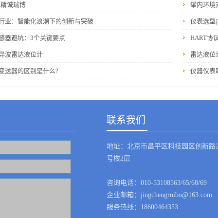
‖精诚瑞博
罐内环境
行业：智能化浪潮下的创新与突破
仪表选型|
感器避坑：3个关键要点
HART协
导波雷达液位计
雷达液位
变送器的区别是什么?
仪器仪表
联系我们
地址：北京市昌平区科技园区创新路2
号楼2层
咨询电话：010-53108563/65/68/69
企业邮箱：jingchengruibo@163.com
服务热线：18600464353