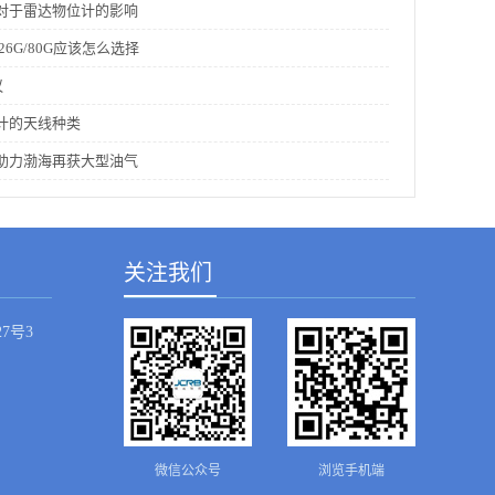
对于雷达物位计的影响
26G/80G应该怎么选择
议
计的天线种类
助力渤海再获大型油气
关注我们
7号3
微信公众号
浏览手机端