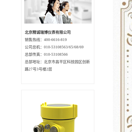
是什么？雷达物位计
和超声波物位计相比
各自的优势是什么呢?
今天，就这些问题和
大家讲解一下这两种
物位计。超声波物位
计我们一般把声波频
率超过20kHz的声波
北京精诚瑞博仪表有限公司
称为超声波，超声波
销售热线：400-6616-819
是机械波的一种，即
是机械振动在弹性介
公司总机：010-53108563/65/68/69
质中的一种传播过
程，它的特征是频率
总部传真：010-53108566
高、波长短、绕射现
总部地址：北京市昌平区科技园区创新
象小，另外方向性
好，能够成为射线而
路27号3号楼2层
定向传播。超声波在
液体、固体中衰减很
小，因而穿透能力
强，尤其是在对光不
透明的固体中，超声
波可穿透几十米的长
度，碰到杂质或界面
就会有显著的反射，
超声波测量物位就是
利用了它的这一特
征。在超声波检测技
术中，不管哪种超声
波仪器，都必须把电
能转换超声波发射出