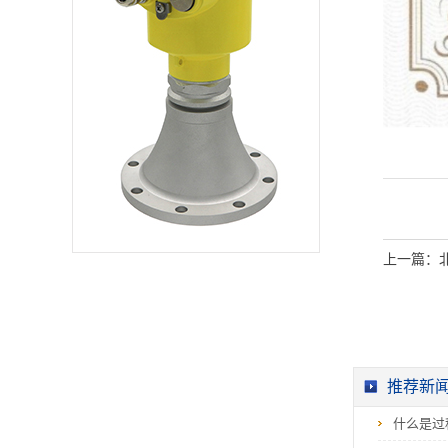
去，再接收回来变换
成电信号，完成这项
功能的装置被称为超
声波换能器，也称探
头。工作时，超声波
换能器置于被测物上
方，向下发射超声
波，超声波穿过空气
介质，在遇到被测物
表面时被反射回来，
又被换能器所接收并
转换为电信号，电子
检测部分检测到这一
信号后将其变成物位
信号进行显示并输
出。雷达物位计与超
声波物位计工作模式
相同，雷达物位计同
上一篇：
样采用发射-反射-接
收的工作模式，不同
是雷达超声波物位计
的测量主要依赖超声
波换...
推荐新
什么是过