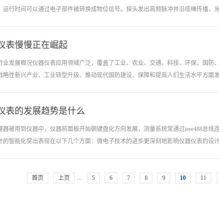
，技术的不断进步、成熟，在价格面前也不短的降低，其应用领域也会不断的增加，
，运行时间可以通过电子部件被转换成物位信号。探头发出高频脉冲并沿缆绳传播，当脉
仪表的功能，而且能在自动化技术、航天、军事、生物技术、医疗领域起到独特的作用
不但在性能上(如准确度)比专用脉冲发生器和频率合成器高，而且在各种测试功能上提
一个崭新的领域，利用计算机模拟人的智能。未来仪器仪表将更进一步发展，将含有一定
仪表慢慢正在崛起
，并将距离信号转化为物位信号。防爆雷达物位计通过天线发射极窄且能量很低的微
被仪表接收，发射脉冲信号与接收脉冲信号的时间间隔与基准面到被测介质表面的距
行业发展概况仪器仪表应用领域广泛，覆盖了工业、农业、交通、科技、环保、国防、
防爆雷达物位计是一款采用脉冲原理非接触式雷达物位计，可广泛应用于测量液体、
战略性新兴产业、工业转型升级、推动现代国防建设、保障和提高人们生活水平方面发挥
、块状等固体介质。即使在多粉尘、有搅拌的应用场合中，也可以稳定测量。防爆雷
间传输，遇到被测介质发生反射，反射信号被仪表接收，发射脉冲信号与接收脉冲信
间隔，来实现天线至介质表面距离的测量。防爆雷达物位计高频率与信噪比，是低介
仪表的发展趋势是什么
过多年发展，我国仪器仪表行业已经具备了相当的产业规模，步入仪器仪表生产大国
物位，几乎不受温度、压力、水蒸汽、泡沫、粉...
2019年仪器仪表行业利润总额净增39.26亿元，主业利润增加101.57亿元，贡献度258
理器被用到仪器中，仪器前面板开始朝键盘化方向发展，测量系统常通过ieee488总
国家相关政策的引导和支持下得到了快速发展，但是，不得不说我国的仪器仪表行业
计的智能化突出表现在以下几个方面：微电子技术的进步更深刻地影响仪器仪表的设计;ds
我国仪器仪表研制领域缺少核心技术这一硬伤。研发，可以说是企业实现快速发展一
，就是借鉴别的产品，为仪器仪表的行业发展带来了严峻的挑战。因此，研发仪器仪
幅提升，科技助力仪器仪表研发，那么，国家有哪些政策，助力国产仪器仪表研发呢？国家
大加强;微型机的发展，使仪器仪表具有更强的数据处理能力;图像处理功能的增加十分普
首页
上页
...
5
6
7
8
9
10
11
内市场上已经出现了多种多样智能化测量控制仪表，例如，能够自动进行差压补偿的
d和各种复杂控制规律的智能式调节器，以及能够对各种谱图进行分析和数据处理的智
l公司生产的dstj-3000系列智能雷达物位计，能进行差压值状态的复合测量，可对变送器本体的