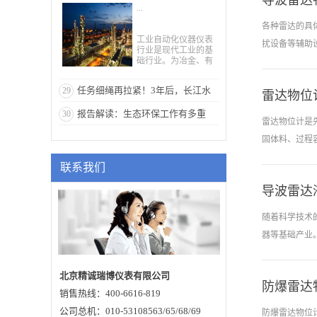
导波雷达
...
仪表需求不断增长
各种雷达的具
工业自动化仪器仪表
扰设备等辅助
行业是现代工业的基
础行业。为冶金、有
色金属、化工金属、
化工、电力、石油、
任务细绳再拉紧！3年后，长江水
29
建材、造纸、制药、
雷达物位
调「主动安全
环保、国防等国民经
生态质量将明显提升！
报告解读：生态环保工作有多重
30
济支柱产业提供基础
动刹车控制等
雷达物位计是
零部件。工业自动化
器、DTR运
要？
仪表产品广泛应用于
固体料、过程
工业生产的信息采
系统便会计算
集、传输、显示、记
联系我们
录和控制执行，是保
称能让时速6
障安全生产和经济健
达物位计侦测
康的重要行业。近年
导波雷达
是块料，如石
来，随着我国产业结
构的不断调整和升
表面情况，在
随着科学技术
级，以及信息、互联
故。根据水泥
网、物联网等技术的
器等基础产业
快速发展，工业控制
有4～8个，
系统的智能化、网络
化、安全性成为各国
天线的非接触
政府和企业关注的焦
北京精诚瑞博仪表有限公司
达35m，被测
点。自动化仪表是工
防爆雷达
发展趋向与四大
销售热线：400-6616-819
业控制系统的核心关
键部件，在火电、石
技术，以实现
公司总机：010-53108563/65/68/69
防爆雷达物位
化、化工、环保等行