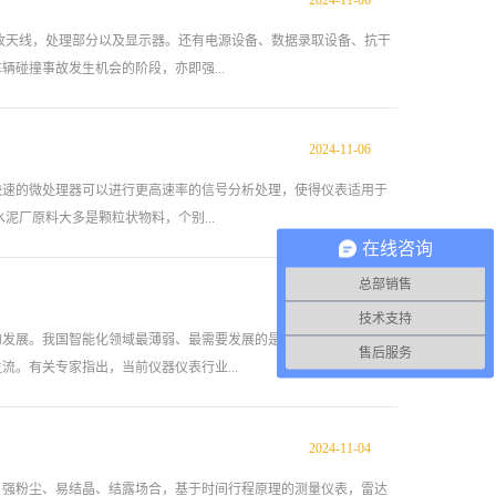
2024
-
11
-
06
在于它可以对液体、浆料进行非接触式测量，适用范围广，不受温
是因为这样，所以现在雷达液位计，才开始受到人们的关注。3、
收天线，处理部分以及显示器。还有电源设备、数据录取设备、抗干
智能，可以非常方便、精准的测出液位的位置，这也是其被广泛使
碰撞事故发生机会的阶段，亦即强...
雷达液位计还具有其他的优势，它的应用优势十分明显，作为消费
液位计，将它合理的应用在生产中。以上就是小编为大家分享的关
日常生活和生产各方面的两点原因分析，希望通过以上的讲解大家
2024
-
11
-
06
警（LDW）、倒车影像系统（RVC）、盲点预警、驾驶疲劳警示和自
能有一个基础的了解。对于我们身边看到的任何一种产品，它...
雷达模块提供中、长距离目标检测，其组件组成还包括DTR雷达传感
快速的微处理器可以进行更高速率的信号分析处理，使得仪表适用于
波雷达液位计的雷达侦测到车辆前方速度变慢或是静止的车辆或物体，
厂原料大多是颗粒状物料，个别...
和自动煞车系统链接。NISSAN所推出的防撞预警概念系统，便宣
在线咨询
也可以和智慧巡航控制或主动巡航控制（ACC）的系统结合，透过雷
总部销售
由碰撞预警和缓解系统，辅助煞车和煞车制动器便能启动作用。
2024
-
11
-
05
的安息角，但也有反射介面。根据入料和卸料所形成的物料安息角和
技术支持
计。如用接触型的雷达料位计，会产生对缆绳较大的下拉力，造成事
的发展。我国智能化领域最薄弱、最需要发展的是仪器、仪表、传感
售后服务
 2、雷达物位计应用在测量粉状物料上 在水泥厂和粉磨站水泥库一般
。有关专家指出，当前仪器仪表行业...
粉料表面极为疏松，微波反射相当困难，也可选用大法兰的带有号角
发出后沿缆绳传播，当脉冲遇到物料表面时会被反射回来，其量程可
粉料库的检测要求。
2024
-
11
-
04
智能仪器仪表系统设计领域渗透，未来仪器仪表行业将融合isp和emit
，确切的概述了仪器的网络化发展趋势。 二、当前随着电子机械技
、强粉尘、易结晶、结露场合，基于时间行程原理的测量仪表，雷达