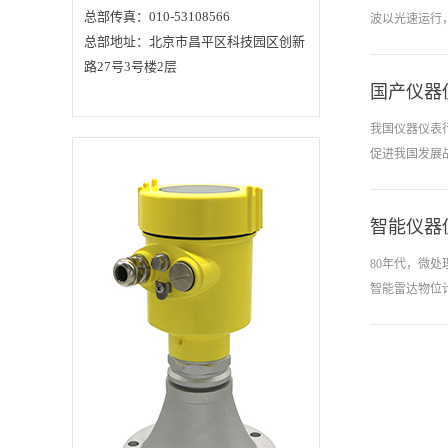
术的不断发展
业有着广泛的应用前
总部传真：010-53108566
波以光速运行
景。2020年9月，国家
有传统的仪器
总部地址：北京市昌平区科技园区创新
明确提出“碳中和”和
“碳峰值”的目标，并
的综合性产品
路27号3号楼2层
提出2021年10月至
计算机应用的
2025年比2020年降低
国产仪器
的接收器接收
13.5%。从长远来看，
环境保护，环境保
射，反射信号
我国仪器仪表
护，环境保护标准的
距离的测量。
不断提高和'双碳'政策
促进我国发展
的实施，将促进工业
量粉末、颗粒
企业的技术水平，绿
色生产的投资和固定
号以光速在空
资产建设水平的提
与接收的时间
高，促进产业升级，
智能仪器
断提升。 经
从而带动工业自动化
体，固体介质的
仪表的长期发展。
权。据数据统计，
80年代，微处
《国民经济和社会发
器仪表行业在
展第十四个五年规划
智能雷达物位
和2035年远景目标纲
口，更是直指
要》指出，推动制造
业优化升级，深入实
企业获得生存
施智能制造和绿色制
研发投入也大
造工程，发展服务型
号处理功能大
制造新模式，推进制
造业高端化、智能化
尤为迅速。国
绿色化。自动化仪器
实现数字pi
仪表作为智能制造产
业的核心组件技术，
honeywel