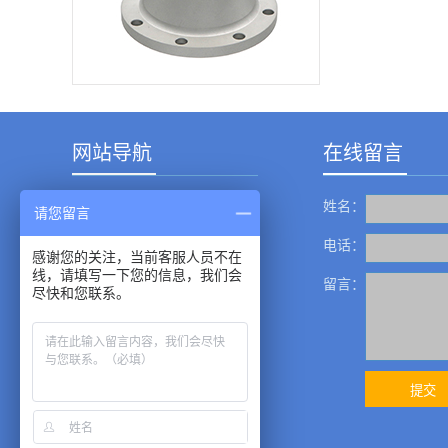
是实现信息技术与制
造业深度融合的典型
司的9303型
产业。它是云计算、
器，其短期稳定性
大数据和物联网的基
础。在这种趋势下，
我国对自动化仪表和
智能设备的需求呈上
升趋势。经过几十年
的发展...
网站导航
在线留言
姓名：
产品中心
请您留言
成功案例
电话：
感谢您的关注，当前客服人员不在
线，请填写一下您的信息，我们会
新闻资讯
留言：
尽快和您联系。
服务中心
关于我们
企业展示
联系我们