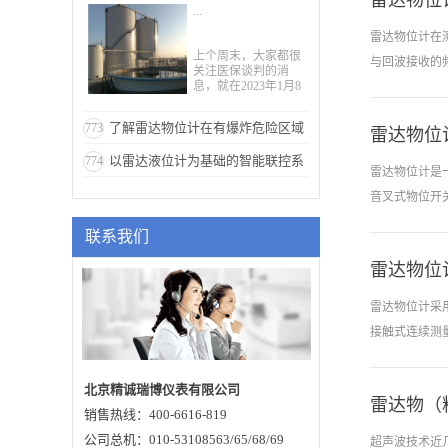
雷达物位
...
干环保
雷达物位计在
上个周末，大家都很
与回波接收的
关注医保谈判的消
息，就在2023年1月8
日，国家医保局官
宣，阿兹夫定片和清
了解雷达物位计在有爆炸危险区域
773
肺排毒颗粒谈判成
雷达物位
化为频谱差，
功。遗憾的是，备受
中的安装和接线要点
以雷达液位计为基础的智能联控系
774
市场期待的新冠口服
件也可以准确
雷达物位计是
药Paxlovid(即奈玛特
的回波信号识
统分析
韦片/利托那韦片组合
音叉式物位开
包装)谈判失败。总的
严，造成漏水
来看，还是个好消
联系我们
息。自新冠疫情以
行特殊工艺封
来，国内医药业发展
用。 4、传
备受关注，站在强聚
雷达物位
电气浮子”。
光灯下的环保企业
们，几乎每一个细节
其中雷达测量
雷达物位计采
都会被放大。创新能
境的影响。正
力，利润率，发展前
接触式连续测
景，研发方向，产品
始广泛的采用
安全保障，产能，企
业背景，企业管理层
同时也是标识
等等，当然还有药企
北京精诚瑞博仪表有限公司
为大类，高端
的污染治理。很多人
雷达物（
重的影响，不
销售热线：400-6616-819
应该都知道，尤其是
商的市场调查报告
业内人士，环保问题
理： 微波物
公司总机：010-53108563/65/68/69
超声波技术近
一度成为制药企业发