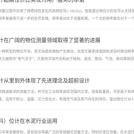
计超高性价比实现为用户服务的承诺
(FFT)技术。喇叭口雷达
有测距远(35米)、精
测量过程中应用了按照线性变化的高频信号(~10GHz)，智能雷达物位计的信号从天
护，高性能、高精度、高可
频率差被用于进一步的信号处理，频率差对应于测量距离。一个大的频率差应对于一个较大
具有无可比拟的优越性。微
气体、高温、高压、蒸汽、
高压、真空、蒸汽、高粉尘
计在广阔的物位测量领域取得了显著的进展
进而换算出测量距离。物位与测量距离的差别取决于空罐的高度。即使工况比较复杂
要技术指标达到或优于国...
的分析出物位的回波。输入天线接收反射的微波脉冲并将其传输给电子线路，微处理
一种新型的物位开关。音叉由晶体激励产生振动，当音叉被液体或固体浸没时振动频
别由智能软件完成，精度可达到毫米级。 一、雷达物位计最大亮点： 1、探头
关又被称作“电气浮子”，凡使用浮球开关和由于结构、湍流、搅动、气泡、振动等原因不
而报废的，因为一般厂家都不具备高温密封测试条件。 2、专为过热蒸汽设计超高温
装，成为国内封装技术较领先的少数厂家之一 3、探头采用四片晶体封装结构，抗
感器的发生体是模注而成，批量生产，成本低：不锈钢的金加工难度大，没有一定批量，
计从里到外体现了先进理念及超前设计
由于该物位开关无活动部件，因此雷达物位计无需维护和调整，是浮球开关的升级换
装置是具有非常高的精度，雷达物位计是可以适应各种非常恶劣的环境进行精确的测
用微波脉冲的测量方法，并可在工业频率波段范围内正常，波束能量低，可安装于各
是因为如此，越来越多的制造商利用雷达物位计的这些优点给用户制造出了更为优质
量。适用于粉尘、温度、压力变化大，有惰性气体及蒸汽存在的场合。雷达物位计对人体
是因为在很大的程度上是受到快速的投资回报，低维护以及高可靠等特性的驱动，并
着雷达物位的装置已经是在更为广阔的物位测量领域中是取得了显著的进展。 在A
产品，中端产品和低端产品。总的来说，雷达测量装置在市场中是非常有远景的一种
料）位计在水泥行业运用
受介电常数变化的影响，不需要现场校调等优点，不论是对工业需要，还是对顾客经
...
位计工作方式类似雷达：向被测目标发射微波，由目标反射的回波返回发射器被接收
几年来发展很快，是目前应用最广泛的非接触式测量方法，特别在液位测量。在水泥