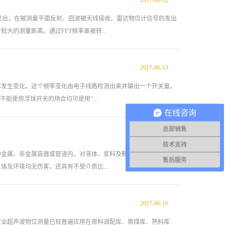
2017
-
06
-
12
物位计采用连续式乍动测量，能测量液体、固体(块状、粉状)料位，具
度高等特点。 二、雷达物位计广泛应用： 雷达物位计具有低维
线发出，在被测量平面反射，回波被天线接收。雷达物位计信号的发出
靠性，使用寿命长等优点。在与电容，重锤等接触式仪表相比较，
的测量距离。通过FFT频率差被转...
波信号的传输不受大气的影响，所以它可以满足工艺过程中挥发性
真空及高粉尘等恶劣环境的要求。雷达物位计适用于高温(350℃)、
及挥发性气体等恶劣环境。可对不同料位进行连续测量。该仪器主
2017
-
06
-
13
的情况下，存在虚假回波，雷达物位计用最新的微处理技术和调试软
器对此信号进行处理，识别出微脉冲在物料表面所产生的回波。正确
率发生变化，这个频率变化由电子线路检测出来并输出一个开关量。
密封件选用超软异型非标金属片：许多蒸汽流量计是探头密封不
能使用浮球开关的场合均可使用“...
探头，耐温达450℃：雷达物位计选用进口高温材料和巧妙结构进
在线咨询
震性明显增强：一般厂家只封装两片晶体，而另外两片主要是防震作
总部销售
成本较高，而且外观不美。 ...
2017
-
06
-
19
代产品。 雷达物位计与很多传统的测量仪器仪表有着明显的区别，
技术支持
量工作，在测量的时候是不会依赖过度的密度，压力和温度等各种环
种金属、非金属容器或管道内，对液体、浆料及颗粒料的物位进行非
售后服务
的产品。 随着雷达物位计的技术开始进入到发展成熟的程度，开
及环境均无伤害，还具有不受介质比...
且，更多的用户是相信雷达物位计仪表是能够提供更高的性价比，这
RC的研究报告中可知，接触式和非接触式的物位测量装置大致是分
测量仪器，但是多多少少都会受到传统的测量装置的挑战，根据供应
2017
-
06
-
16
济实惠的考虑，都是不错的选择。 一、雷达物位计的工作原
，与发射波进行比较，确定目标存在并计算出发射器到目标的距
行业超声波物位测量已较普遍应用在原料调配库、原煤库、熟料库