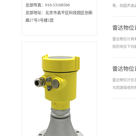
离。调频连续
展的最大拦路石。21
总部传真：010-53108566
等，但超声波
世纪以来，制药行业
出与回波接收
总部地址：北京市昌平区科技园区创新
发展态势迅猛，利润
总额在41个工业大类
量距离。物位
路27号3号楼2层
中数一数二，同比增
转换成物位信
速远高于平均增速，
雷达物位
传播速度，空
说起来搞起环保应该
以准确的分析出
是最不差钱的那种。
松，对超声波
雷达物位计具
但实际上，医药类废
物料的物位测
水，医药类固废，医
低的场合下均能
药类废气，处理难度
位的主要手段
却也是数一数二的。
近年来，我国抢抓环
埋锤；音叉的
境改善，自“双碳”目
线），核辐射
标提出以来，更是在
雷达物位
处理可以适用
全力压榨国内工业生
产的“清洁转型”潜
度的粘性固体
雷达物位计在
力，制药工业重要构
很好的反射信
成部分——化学原料
与回波接收的
药更是被打了“重点”
为一般厂家都
标的，可以说全产业
承压。过不了环保这
领先的少数厂
一关，可持续发展就
成，批量生产
是空谈。来自中国药
化为频谱差，
品风险预警平台提供
的数据，2013年起，
件也可以准确
制药企业被环保部门
的回波信号识
行政处罚的次数飙
升，2017年基本达到
严，造成漏水