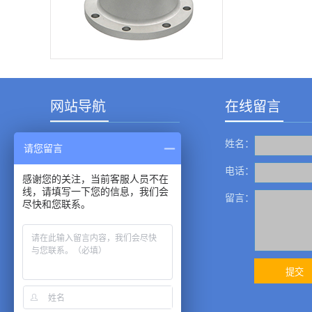
了峰值，然后有了下
降趋势，但截至2021
行特殊工艺封
年上半年，情势仍没
用。 4、传
有根本好转。在这之
中，全国原料药和制
剂企业数量排名靠前
的省份，如江苏、广
东、山东、四川、吉
林、湖北、河北、河
南、...
网站导航
在线留言
姓名：
产品中心
请您留言
成功案例
电话：
感谢您的关注，当前客服人员不在
线，请填写一下您的信息，我们会
新闻资讯
留言：
尽快和您联系。
服务中心
关于我们
企业展示
联系我们