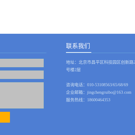
装，成为国内封装技术较领先的少数厂家之一 3、探头采用四片晶体封装结构，抗
感器的发生体是模注而成，批量生产，成本低：不锈钢的金加工难度大，没有一定批量，
联系我们
地址：北京市昌平区科技园区创新路2
号楼2层
咨询电话：010-53108563/65/68/69
企业邮箱：jingchengruibo@163.com
服务热线：18600464353