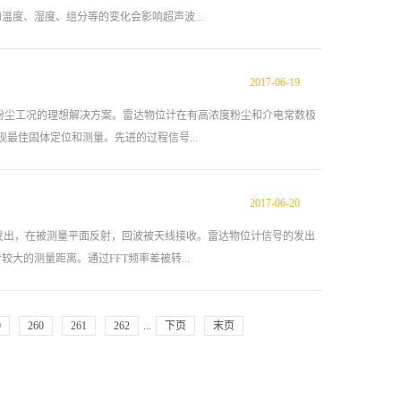
线发出，在被测量平面反射，回波被天线接收。雷达物位计信号的发
度、湿度、组分等的变化会影响超声波...
个较大的测量距离。通过FFT频率差被转化为频谱差，进而换算出测
统发射并接收。雷达波以光速运行。运行时间可以通过电子部件被
复杂的情况下，存在虚假回波，用最新的微处理技术和调试软件也可
2017
-
06
-
19
状的物料，对粉仓料位的测量，由于粉仓料位表面在下料时非常疏
程的主要测量参数之一，和其他行业不同，在水泥工业中主要是固体
度粉尘工况的理想解决方案。雷达物位计在有高浓度粉尘和介电常数极
常数、容重、温度、水分含量也各不相同。接触式测量是过去测量物
实现最佳固体定位和测量。先进的过程信号...
，在使用过程中往往会出现各种问题，如电容的挂料；重锤的断锤、
量，较早成熟的非接触的测量技术有超声波技术和核辐射技术（γ射
2017
-
06
-
20
。它不受容器中的大气或温度条件的影响。另外有吹扫装置应用于极
物位计的发射频率和高信/噪比使其即使在测量低介电常数时，仍有
线发出，在被测量平面反射，回波被天线接收。雷达物位计信号的发出
金属片：许多蒸汽流量计是探头密封不严，造成漏水而报废的，因
的测量距离。通过FFT频率差被转...
用进口高温材料和巧妙结构进行特殊工艺封装，成为国内封装技术较
晶体，而另外两片主要是防震作用。 4、传感器的发生体是模注而
。 5、蒸汽...
的情况下，存在虚假回波，雷达物位计用最新的微处理技术和调试软
9
260
261
262
...
下页
末页
器对此信号进行处理，识别出微脉冲在物料表面所产生的回波。正确
密封件选用超软异型非标金属片：许多蒸汽流量计是探头密封不
探头，耐温达450℃：雷达物位计选用进口高温材料和巧妙结构进