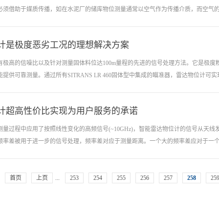
波雷达物位计在测量过程中应用了按照线性变化的高频信号，雷达物位计的信号从天
必须借助于媒质传播，如在水泥厂的储库物位测量通常以空气作为传播介质，而空气的温
的频率差被用于进一步的信号处理，频率差对应于测量距离。一个大的频率差应对于一
与测量距离的差别取决于空罐的高度。 发射能量很低的极短的微波脉冲通过天线系
号。一种特殊的时间延伸方法可以确保极短时间内稳定和精确的测量。即使工况比较
计是极度恶劣工况的理想解决方案
气中的粉尘也将衰减超声波的传播信号；当前超声波物位测量仅用于测量块料或颗粒
物位的回...
信号有较强的衰减，故至今还没有测粉仓料位成功的先例。 物位是水泥工业生产过
有极高的信噪比以及针对测量固体料位达100m量程的先进的信号处理方法。它是极
量，液位测量则很少。固体物料种类繁多，有块料、颗粒状、粉料，这些物料的介电
提供可靠测量。通过所有SITRANS LR 460固体型中集成的瞄准器，雷达物位计可
，如电容式、重锤式、音叉式、阻旋式等测量方法，由于测量时仪表和物料是接触的
堵料等，且日常的维护量很大。到20世纪90年代，水泥工业开始采用非接触的物位测
技术因有放射源，在应用上受到限制。
计超高性价比实现为用户服务的承诺
于简单以及复杂的固体测量应用。雷达物位计的特点为坚固型外壳、法兰与喇叭元件
使用本安型红外手操器，现场编程安全简便。雷达物位计能用于简单的远地编程。雷达
测量过程中应用了按照线性变化的高频信号(~10GHz)，智能雷达物位计的信号从天
号。 一、雷达物位计最大亮点： 1、雷达物位计探头密封件选用超软异型非标
频率差被用于进一步的信号处理，频率差对应于测量距离。一个大的频率差应对于一个较大
不具备高温密封测试条件。 2、专为过热蒸汽设计超高温探头，耐温达450℃：选
家之一 3、探头采用四片晶体封装结构，抗震性明显增强：一般厂家只封装两片
，成本低：不锈钢的金加工难度大，雷达物位计没有一定批量，成本较高，而且外观不美
进而换算出测量距离。物位与测量距离的差别取决于空罐的高度。即使工况比较复杂
首页
上页
...
253
254
255
256
257
258
25
的分析出物位的回波。输入天线接收反射的微波脉冲并将其传输给电子线路，微处理
别由智能软件完成，精度可达到毫米级。 一、雷达物位计最大亮点： 1、探头
而报废的，因为一般厂家都不具备高温密封测试条件。 2、专为过热蒸汽设计超高温