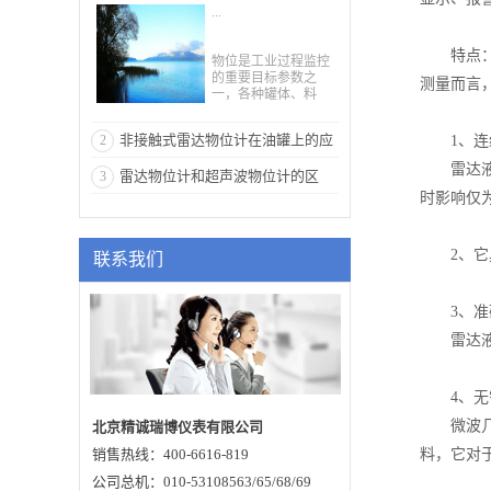
...
解释
特点：雷
物位是工业过程监控
的重要目标参数之
测量而言
一，各种罐体、料
仓、水池等的连续物
位测量中，由于现场
非接触式雷达物位计在油罐上的应
2
1、连
工况千差万别，很难
有能满足所有工况应
雷达液位
用分析
雷达物位计和超声波物位计的区
3
用的物位仪表。其
中，在非接触测量仪
时影响仅为0
别，你都清楚吗？
表中，雷达和超声波
两种原理物位计应用
非常广泛。那么，雷
2、它具
联系我们
达物位计和超声波物
位计区别在哪里？这
两种的测量原理究竟
是什么？雷达物位计
3、准确
和超声波物位计相比
雷达液位
各自的优势是什么呢?
今天，就这些问题和
大家讲解一下这两种
物位计。超声波物位
4、无需
计我们一般把声波频
率超过20kHz的声波
微波几乎
北京精诚瑞博仪表有限公司
称为超声波，超声波
销售热线：400-6616-819
料，它对
是机械波的一种，即
是机械振动在弹性介
公司总机：010-53108563/65/68/69
质中的一种传播过