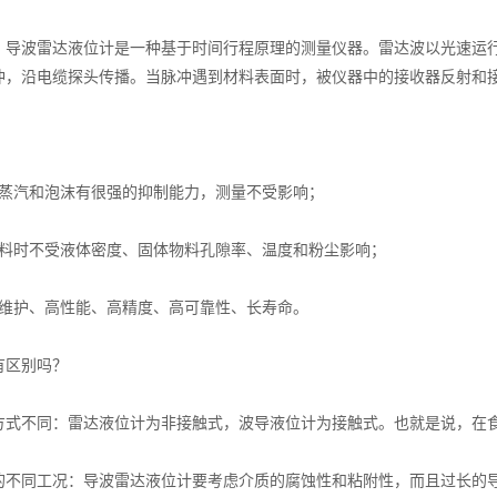
波雷达液位计是一种基于时间行程原理的测量仪器。雷达波以光速运行
冲，沿电缆探头传播。当脉冲遇到材料表面时，被仪器中的接收器反射和
汽和泡沫有很强的抑制能力，测量不受影响；
时不受液体密度、固体物料孔隙率、温度和粉尘影响；
护、高性能、高精度、高可靠性、长寿命。
区别吗？
不同：雷达液位计为非接触式，波导液位计为接触式。也就是说，在食
同工况：导波雷达液位计要考虑介质的腐蚀性和粘附性，而且过长的导