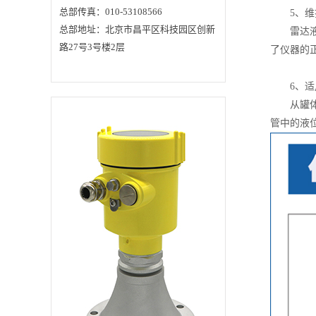
程，它的特征是频率
总部传真：010-53108566
5、维护
高、波长短、绕射现
总部地址：北京市昌平区科技园区创新
象小，另外方向性
雷达液位
好，能够成为射线而
路27号3号楼2层
了仪器的
定向传播。超声波在
液体、固体中衰减很
小，因而穿透能力
强，尤其是在对光不
6、适用
透明的固体中，超声
波可穿透几十米的长
从罐体形
度，碰到杂质或界面
管中的液
就会有显著的反射，
超声波测量物位就是
利用了它的这一特
征。在超声波检测技
术中，不管哪种超声
波仪器，都必须把电
能转换超声波发射出
去，再接收回来变换
成电信号，完成这项
功能的装置被称为超
声波换能器，也称探
头。工作时，超声波
换能器置于被测物上
方，向下发射超声
波，超声波穿过空气
介质，在遇到被测物
表面时被反射回来，
又被换能器所接收并