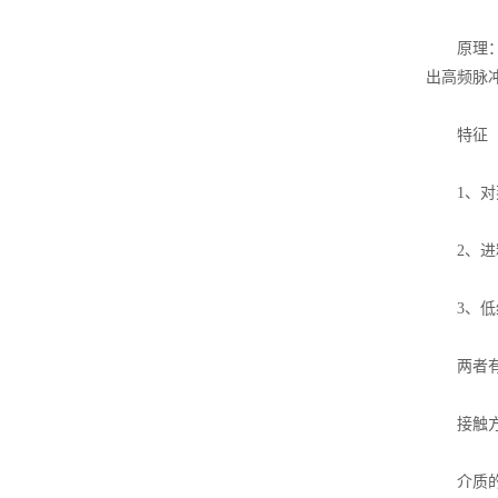
原理：导
出高频脉
特征
1、对蒸
2、进料
3、低维
两者有
接触方式
介质的不