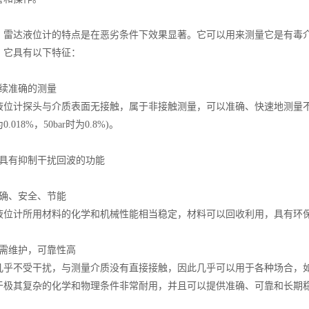
达液位计的特点是在恶劣条件下效果显著。它可以用来测量它是有毒介
，它具有以下特征：
续准确的测量
计探头与介质表面无接触，属于非接触测量，可以准确、快速地测量不同
.018%，50bar时为0.8%)。
有抑制干扰回波的功能
、安全、节能
计所用材料的化学和机械性能相当稳定，材料可以回收利用，具有环
维护，可靠性高
不受干扰，与测量介质没有直接接触，因此几乎可以用于各种场合，如
于极其复杂的化学和物理条件非常耐用，并且可以提供准确、可靠和长期