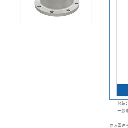
转换为电信号，电子
检测部分检测到这一
信号后将其变成物位
信号进行显示并输
出。雷达物位计与超
声波物位计工作模式
相同，雷达物位计同
样采用发射-反射-接
收的工作模式，不同
是雷达超声波物位计
的测量主要依赖超声
波换...
总结
一般来说
导波雷达