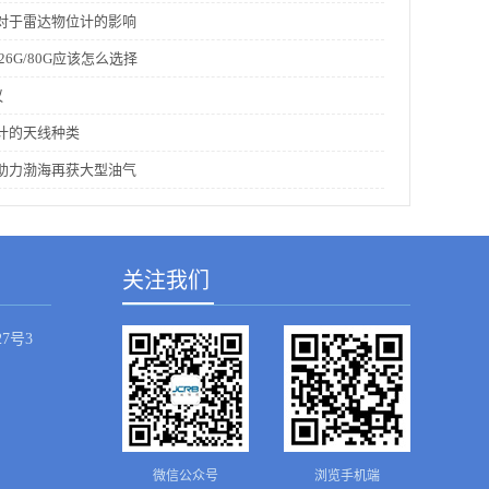
对于雷达物位计的影响
26G/80G应该怎么选择
议
计的天线种类
助力渤海再获大型油气
关注我们
7号3
微信公众号
浏览手机端