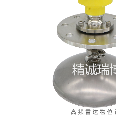
高
频
雷
达
物
位