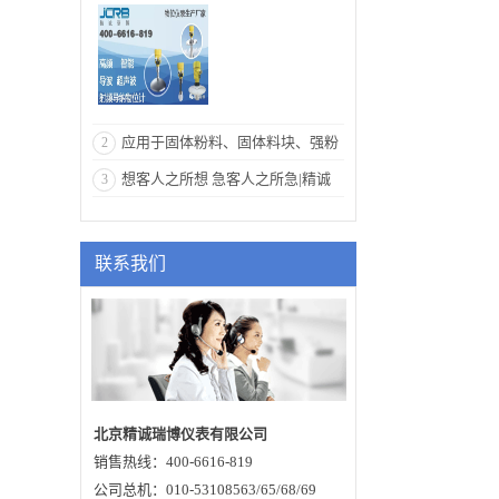
应用于固体粉料、固体料块、强粉
2
尘环境的26GHZ高频雷达物位计
想客人之所想 急客人之所急|精诚
3
瑞博雷达物位计
联系我们
北京精诚瑞博仪表有限公司
销售热线：400-6616-819
公司总机：010-53108563/65/68/69