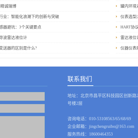
‖精诚瑞博
罐内环境
行业：智能化浪潮下的创新与突破
仪表选型|
感器避坑：3个关键要点
HART协
导波雷达液位计
雷达液位
变送器的区别是什么?
仪器仪表
联系我们
地址：北京市昌平区科技园区创新路2
号楼2层
咨询电话：010-53108563/65/68/69
企业邮箱：jingchengruibo@163.com
服务热线：18600464353