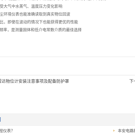
不受大气中水蒸气、温度压力变化影响
尘环境仪表也能准确读取到真实物位回波
比，即使在波动的情况下也能获得更优的性能
Hz频率，是测量固体和低介电常数介质的最佳选择
雷达物位计安装注意事项及配备防护罩
下
闻
程仪表？
本安电路