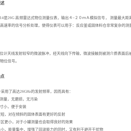
述
14
是
26G 高频雷达式物位测量仪表，输出４
~
２０ｍＡ模拟信号，
测量
最
大距
高速率的信号分析处理，使得仪表可以用于：反应釜或固体料仓非常复杂的测
位计天线发射较窄的微波脉冲，经天线向下传输，微波接触到被测介质表面后
物位信号。
点
计采用了高达
26GHz的发射频率，因而具有：
测量，无磨损，无污染
寸小，便于安装
更短，对在倾斜的固体表面有更好的反射
盲区更小，对于小罐测量也会取得良好的效果
角小，能量集中，增强了回波能力的同时，又有利于避开干扰物