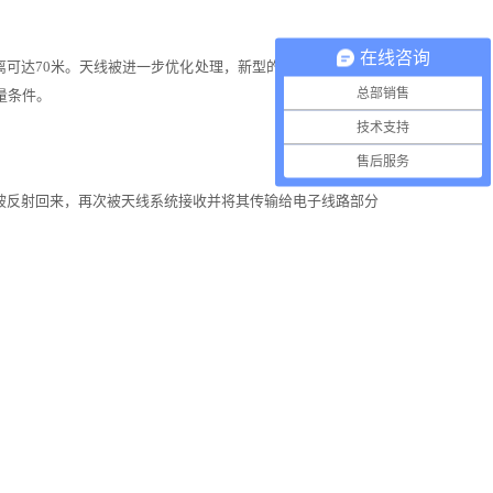
在线咨询
离可达
70
米。天线被进一步优化处理，新型的快速的微处理器
总部销售
量条件。
技术支持
售后服务
被反射回来，再次被天线系统接收并将其传输给电子线路部分