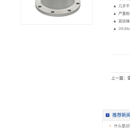
▲ 几乎
▲ 严重粉
▲ 高信噪
▲ 26G
上一篇：
推荐新
什么是过