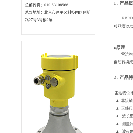
1 .
产品概
总部传真：010-53108566
总部地址：北京市昌平区科技园区创新
RBRD
路27号3号楼2层
可以进行更
原理
●
雷达物
自动转换成
2 .
产品特
雷达物位
▲ 非接触
▲ 天线尺
▲ 波长
▲ 测量
▲ 波束