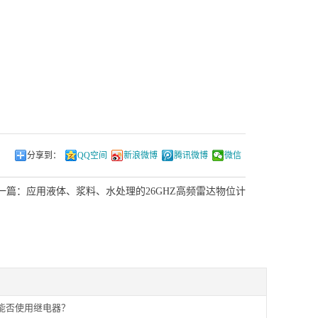
分享到：
QQ空间
新浪微博
腾讯微博
微信
一篇：
应用液体、浆料、水处理的26GHZ高频雷达物位计
能否使用继电器？