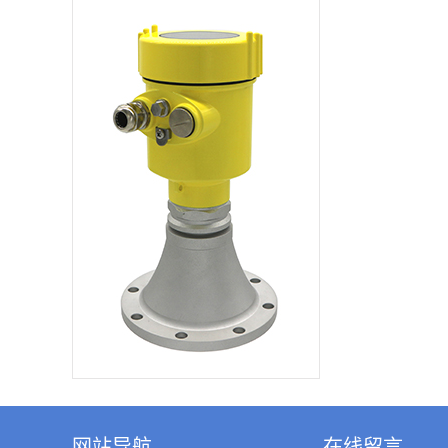
变化影响▲ 严重粉尘
环境仪表也能准确读
取到真实物位回波▲
高信噪比，即使在波
动的情况下也能获得
更优的性能▲ 26GHz
频率，是测量固体和
低介电常数介质的最
佳选择2 . 公司信息北
京精诚瑞博仪表有限
公司价格合理 质量
硬 服务一流专业生
产各种物位仪表咨询
电话：400-6616-819
网站导航
在线留言