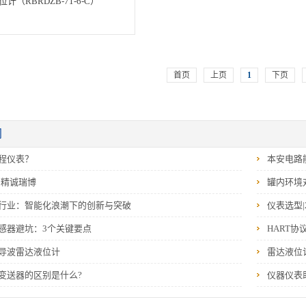
计（RBRDZB-71-6-C）
首页
上页
1
下页
闻
程仪表？
本安电路
‖精诚瑞博
罐内环境
行业：智能化浪潮下的创新与突破
仪表选型|
感器避坑：3个关键要点
HART协
导波雷达液位计
雷达液位
变送器的区别是什么?
仪器仪表