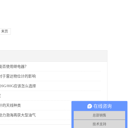
末页
能否使用继电器？
对于雷达物位计的影响
26G/80G应该怎么选择
议
计的天线种类
在线咨询
助力渤海再获大型油气
总部销售
技术支持