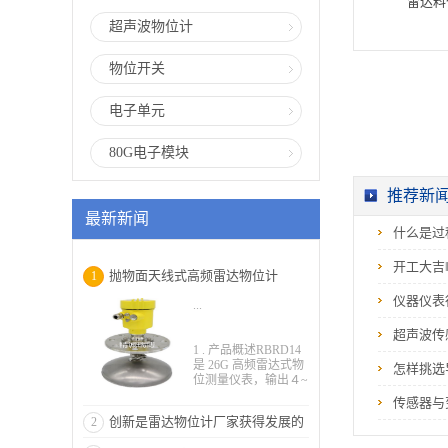
雷达料位
超声波物位计
物位开关
电子单元
80G电子模块
推荐新
最新新闻
什么是过
开工大吉
抛物面天线式高频雷达物位计
1
仪器仪表
...
超声波传
1 . 产品概述RBRD14
是 26G 高频雷达式物
怎样挑选
位测量仪表，输出４~
２０ｍＡ模拟信号，
传感器与
测量最大距离可达 70
创新是雷达物位计厂家获得发展的
2
米。天线被进一步优
化处理，新型的快速