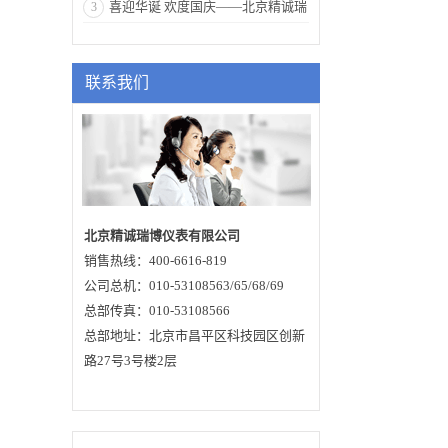
唯一途径
喜迎华诞 欢度国庆——北京精诚瑞
3
的微处理器可以进行
更高速率的信号分析
博祝愿祖国繁荣昌盛
处理，使得仪表可以
用于：反应釜或固体
料仓非常复杂的测量
联系我们
条件。● 原理雷达物
位计天线发射较窄的
微波脉冲，经天线向
下传输，微波接触到
被测介质表面后被反
射回来，再次被天线
系统接收并将其传输
给电子线路部分自动
转换成物位信号。●
特点雷达物位计采用
了高达 26GHz 的发射
北京精诚瑞博仪表有限公司
频率，因而具有：▲
销售热线：400-6616-819
非接触测量，无磨
损，无污染▲ 天线尺
公司总机：010-53108563/65/68/69
寸小，便于安装▲ 波
长更短，对在倾斜的
总部传真：010-53108566
固体表面有更好的反
总部地址：北京市昌平区科技园区创新
射▲ 测量盲区更小，
对于小罐测量也会取
路27号3号楼2层
得良好的效果▲ 波束
角小，能量集中，增
强了回波能力的同
时，又有利于避开干
扰物▲ 几乎不受大气
中水蒸气、温度压力