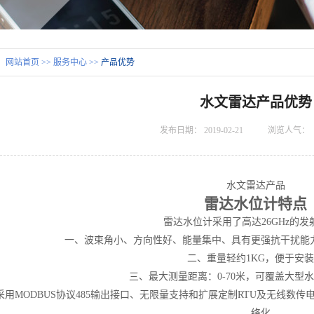
：
网站首页
>>
服务中心
>>
产品优势
水文雷达产品优势
发布日期：
2019-02-21
浏览人气：
水文雷达产品
雷达水位计特点
雷达水位计采用了高达
26GHz
的发
一、波束角小、方向性好、能量集中、具有更强抗干扰能
二、重量轻约
1KG
，便于安装
三、最大测量距离：
0-70
米，可覆盖大型水
采用
MODBUS
协议
485
输出接口、无限量支持和扩展定制
RTU
及无线数传
络化。