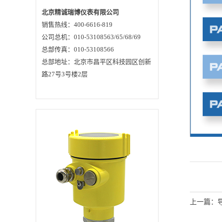
号。3、产品特点▲
非接触测量，无磨
北京精诚瑞博仪表有限公司
损，无污染▲ 天线尺
销售热线：400-6616-819
寸小，便于安装▲
波长更短，对在倾斜
公司总机：010-53108563/65/68/69
的固体表面有更好的
反射▲ 测量盲区更
总部传真：010-53108566
小，对于小罐测量也
总部地址：北京市昌平区科技园区创新
会取得良好的效果▲
波束角小，能量集
路27号3号楼2层
中，增强了回波能力
的同时，又有利于避
开干扰物▲ 几乎不受
大气中水蒸气、温度
压力变化影响▲ 严重
粉尘环境仪表也能准
确读取到真实物位回
波▲ 高信噪比，即使
在波动的情况下也能
获得更优的性能▲
26GHz频率，是测量
固体和低介电常数介
质的最佳选择北京精
诚瑞博仪表有限公
司 价格合理 质量过硬
服务一流专业生产各
种物位仪表 咨询电
上一篇：
话：400-6616-819