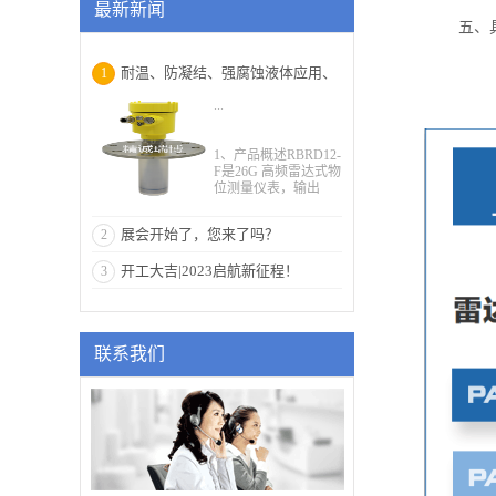
最新新闻
五、
耐温、防凝结、强腐蚀液体应用、
1
...
高频雷达物位计
1、产品概述RBRD12-
F是26G 高频雷达式物
位测量仪表，输出
4~20mA模拟信号，
测量最大距离可达30
展会开始了，您来了吗？
2
米。天线被进一步优
化处理，新型的快速
开工大吉|2023启航新征程！
3
的微处理器可以进行
更高速率的信号分析
处理，使得仪表可以
用于：反应釜或固体
料仓非常复杂的测量
联系我们
条件。2、工作原理雷
达物位计天线发射较
窄的微波脉冲，经天
线向下传输，微波接
触到被测介质表面后
被反射回来，再次被
天线系统接收并将其
传输给电子线路部分
自动转换成物位信