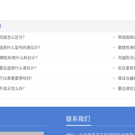
闻
回波怎么区分？
常规固体
选用什么型号的液位计？
腐蚀性液
 颗粒料用什么料位计？
河道防汛
雷达选用什么液位计？
反应釜有
下仪表需要带吹扫?
保证仪器
不显示怎么办？
雷达液位
联系我们