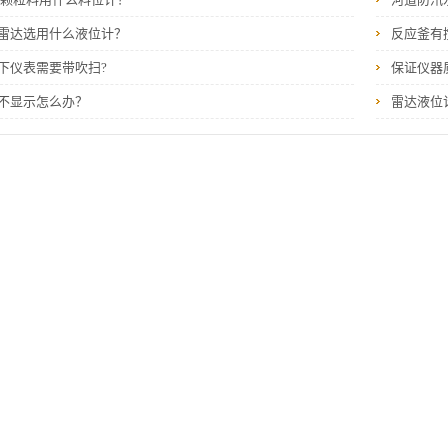
雷达选用什么液位计？
反应釜有
下仪表需要带吹扫?
保证仪器
不显示怎么办？
雷达液位