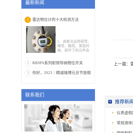
最新新闻
雷达物位计的十大检测方法
1
...
1、调查法运用视觉、
嗅觉、触觉。某些时
候，损坏了的元件会
变色、起泡或呈现烧
焦的斑驳；烧坏的器
RBSPA系列射频导纳物位开关
2
材会发作一些特别的
上一篇：
气味；短路的芯片会
你好，2023｜精诚瑞博元旦节放假
3
发烫；用肉眼也能调
查到虚焊或脱焊
通知
处。 2、敲击法当发
现雷达物位计运行时
好时坏的景象，这种
联系我们
景象绝大多数是因为
触摸不良或虚焊形成
推荐新
的。关于这种状况能
够选用敲击与手压
仪表虚假
法。所谓的“敲击”即
是对或许发作毛病的
部位，经过小橡皮鎯
常规液体
头或别的敲击物轻轻
击打插件板或部件，
固体粉料