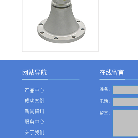
常，停一段时刻再开
机又正常，过一瞬间
又呈现毛病。这种景
象是因为单个IC或元
器材功能差，高温特
性参数达不到目标请
求所造成的。为了找
出毛病因素金属加工
网，可选用升降温
法。所谓降温，即是
在毛病呈现时，用棉
纤将无水酒精在或
许...
网站导航
在线留言
姓名：
产品中心
成功案例
电话：
新闻资讯
留言：
服务中心
关于我们