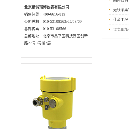
看看是不是会引起犯
错或停机毛病。所谓
北京精诚瑞博仪表有限公司
无线采集
“手压”即是在毛病呈
销售热线：400-6616-819
现时，关上电源后对
插的部件和插头和座
什么工况
公司总机：010-53108563/65/68/69
从头用手压牢，再开
机试试是不是会消除
总部传真：010-53108566
仪表现场
毛病。假如发现击打
总部地址：北京市昌平区科技园区创新
一下机壳正常，再击
打又不正常时，最佳
路27号3号楼2层
先将一切接头重插牢
再试。 3、更换法请
求有两台同类型的仪
器或有足够的备件。
将一个好的备品与毛
病机上的同一元器材
进行更换，看毛病是
不是消除。 4、排除
法所谓的排除法是经
过拔插机内一些插件
板、器材来判断毛病
因素的办法。当拔除
某一插件板或器材后
外表康复正常，就阐
明毛病发作在那
里。 5、升降温法有
时外表作业较长时
刻，或在夏日作业环
境温度较高时就会呈
现毛病，关机查看正