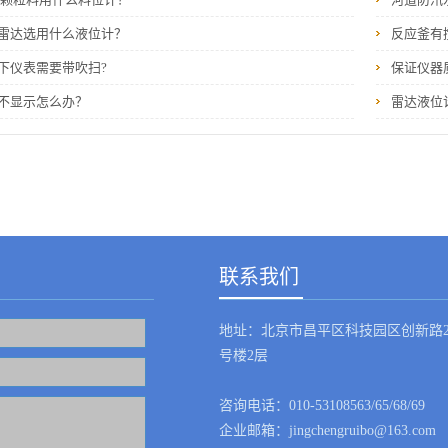
雷达选用什么液位计？
反应釜有
下仪表需要带吹扫?
保证仪器
不显示怎么办？
雷达液位
联系我们
地址：北京市昌平区科技园区创新路2
号楼2层
咨询电话：010-53108563/65/68/69
企业邮箱：jingchengruibo@163.com