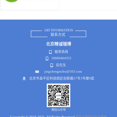
ART INFORMATION
联系方式
北京
精诚瑞博
服务热线
18600464353
岳先生
jingchengruibo@163.com
北京市昌平区科技园区创新路27号3号楼6层
×
微信公众号
欢迎来到本网站，请问有什么可以帮您？
Copyright © 2018-2021 .All Rights Reserved
犀牛云提供企业云服务