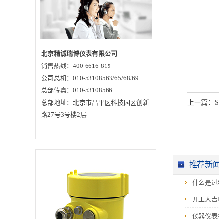
认，RBRD91雷达水
位计采用一种特殊的
解调技术，可以准确
识别发射脉冲与接收
脉冲的时间间隔，从
而进一步计算出天线
到被测介质表面的距
离。2、水利行业应用
北京精诚瑞博仪表有限公司
特点行业推荐的雷达
销售热线：400-6616-819
水位计采用了26GHz
的发射频率，因而具
公司总机：010-53108563/65/68/69
有：波束角小，能量
集中，具有更强抗干
总部传真：010-53108566
扰能力，大大提高了
总部地址：北京市昌平区科技园区创新
上一篇：
测量精度和可靠性 天
线尺寸小，便于安装
路27号3号楼2层
和加防尘罩等天线防
护装置重量较轻约
1KG，便于安装测量
范围最高可达70米，
覆盖大型水库等水位
测量多种输出电路接
口与采集系统配合采
推荐新
用脉冲工作方式，雷
达水位计发射功率极
什么是过
低，对人体及环境均
无伤害北京精诚瑞博
仪表有限公司价格合
开工大吉
理 质量过硬 服务一
流专业生产各种物位
仪器仪表