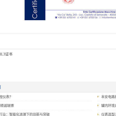
SIL3证书
闻
程仪表？
本安电路
‖精诚瑞博
罐内环境
行业：智能化浪潮下的创新与突破
仪表选型|