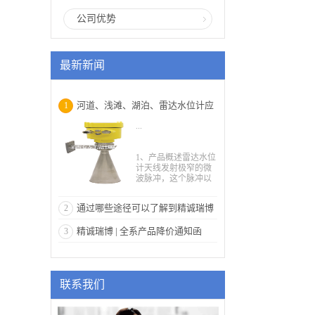
公司优势
最新新闻
河道、浅滩、湖泊、雷达水位计应
1
...
用
1、产品概述雷达水位
计天线发射极窄的微
波脉冲，这个脉冲以
光速在空间传播，遇
到被测介质表面，其
通过哪些途径可以了解到精诚瑞博
2
部分能量被反射回
来，被同一天线接
雷达物位计
精诚瑞博 | 全系产品降价通知函
3
收。发射脉冲与接收
脉冲的时间间隔与天
线到被测介质表面的
距离成正比。由于电
磁波的传播速度极
联系我们
高，发射脉冲与接收
脉冲的时间间隔很小
(纳秒量级)很难确