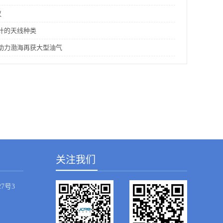
议
计的天线种类
助力渤海再获大型油气
关注我们
7号3