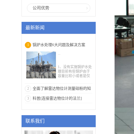
公司优势
最新新闻
锅炉水处理6大问题及解决方案
1
...
1、没有实施锅炉水处
理目前有些锅炉由于
容量比较小或者是仅
仅在冬季被使用而常
常没有得到人们的重
全面了解雷达物位计测量硅粉的知
2
视，而且那些管理小
型锅炉的人员往往对
识
科普[连接雷达物位计的法兰]
3
锅炉水处理的经验不
够，在锅炉管理过程
中没有对小型锅炉实
施有效的锅炉水处
理，使得锅炉发生结
联系我们
垢或者腐蚀等现象，
久而久之对锅炉的管
理造成了严重的影