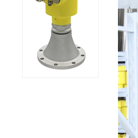
也都不符合相关的规
定，比如'三无'的电子
防垢仪器和防垢剂
等。从个人利益上
讲，这种做法不仅能
够减去化学药品的花
销还能够免去水质分
析人员的开支，但是
却不能从根本上解决
锅炉结垢和腐蚀的问
题，同时不但造成了
能源的浪费还会降低
锅炉的使用寿命。而
且，如果防垢剂使用
不当还会对锅炉的保
护起到相反的作用，
加快锅炉的结垢和腐
蚀，给锅炉的正常运
行带来了严重的威
胁。解决方案：2)对
于锅炉水处理方法...