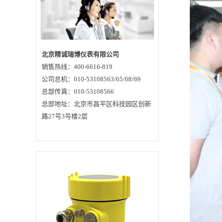
响。解决方案：1)对
于没有实施锅炉水处
理应该综合考虑锅
炉、锅炉水以及当地
的情况。对于那些蒸
发量较小且蒸汽压力
较小的钢壳式锅炉，
要尽量进行锅炉外化
北京精诚瑞博仪表有限公司
学处理的方法，并且
销售热线：400-6616-819
要尽量配有相应的除
氧设备进行除氧处
公司总机：010-53108563/65/68/69
理；对于那些蒸发量
较大且蒸汽压力也较
总部传真：010-53108566
大的锅炉要给予锅炉
总部地址：北京市昌平区科技园区创新
外化学处理，而且一
定要安装相应的除氧
路27号3号楼2层
仪器；对于天然水中
含有较多杂质的情况
应该采用沉淀或者过
滤等措施给予有效的
处理，以及时、高效
的实现锅炉水处理；
2、锅炉水处理方法不
当目前有不少企业单
位为了能够节省更大
的开支常常会对锅炉
水的处理采取不科学
方法，而且在锅炉水
处理的过程中所使用
的各种工具、器械等