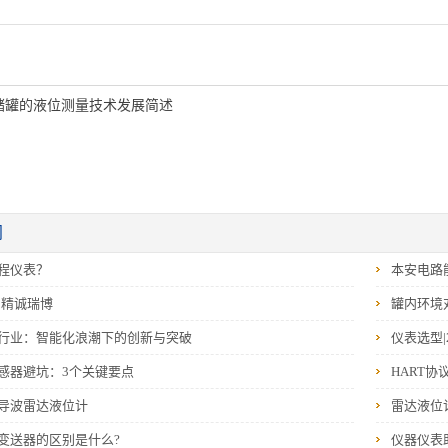
储罐的液位测量技术发展简述
闻
程仪表？
本安电路
‖精诚瑞博
罐内环境
行业：智能化浪潮下的创新与突破
仪表选型|
感器避坑：3个关键要点
HART协
导波雷达液位计
雷达液位
变送器的区别是什么?
仪器仪表