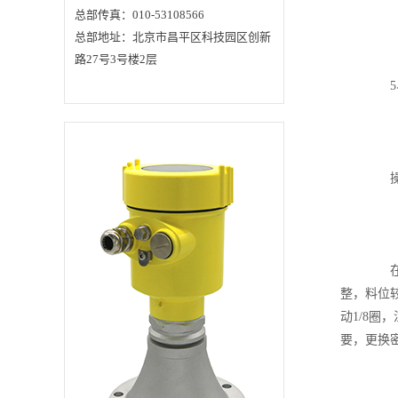
危险。另外，铸铝在
总部传真：010-53108566
制造过程中，经过了
总部地址：北京市昌平区科技园区创新
很严格的实验，所以
铸铝对某些现象(风
路27号3号楼2层
压、风化等)有很强的
抵抗强度。耐久性指
5
铸铝不容易氧化和生
锈，这都源于铝的稳
定性强。可塑性指铝
具有很好的延展性，
可在很多地方使用。
重量轻，除了更加安
全之外，也更容易安
操作
装和维护。2、塑料外
壳雷达物位计最大的
特点是绝缘性好，抗
腐蚀。3、不锈钢外
壳，制作材料多为304
和316L。304不锈钢耐
高温、韧性高，316L
在打
最显著的特点就是耐
腐蚀。温馨提示雷达
整，
料位
物位计所测量的介
动
1/8
圈，
质，有硫酸、硝酸等
具有腐蚀性的液体，
要，更换
也有污水、过滤水等
有蒸汽或有挥发出现
的液体。雷达物位计
所安装的场合，有储