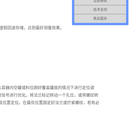
总部销售
技术支持
售后服务
虚假回波存储，达到最好测量效果。
认容器内空罐或料位刚好覆盖罐底的情况下进行定位调
波信号进行优化。将法兰标记转动一个孔位，或将螺纹转
佳位置定位。在最优位置固定好法兰或拧紧螺纹，若有必