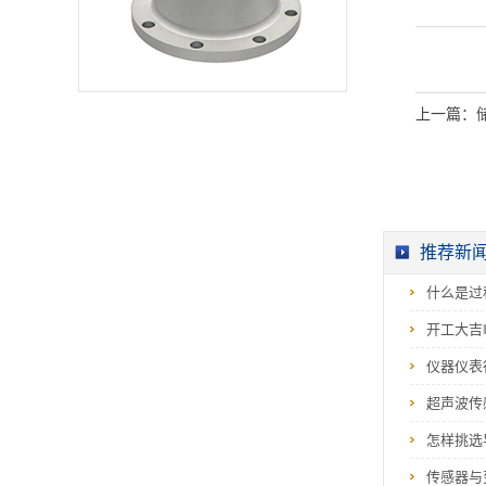
罐，也有温度压力变
化的反应槽。从雷达
物位计以上的工况来
看，铝制、塑料和不
锈钢都很适合用来制
作雷达物位计的外
壳。然而有一些厂家
为了节省成本，选用
上一篇：
回收铝制作表壳，回
收铝的化学...
推荐新
什么是过
开工大吉
仪器仪表
超声波传
怎样挑选
传感器与