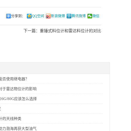
分享到：
QQ空间
新浪微博
腾讯微博
微信
下一篇：
重锤式料位计和雷达料位计的对比
能否使用继电器？
对于雷达物位计的影响
26G/80G应该怎么选择
议
计的天线种类
助力渤海再获大型油气