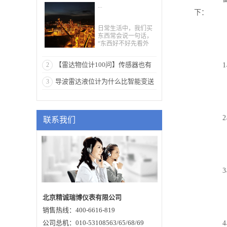
...
下：
日常生活中，我们买
东西常会说一句话，
“东西好不好先看外
表”，其实雷达物位计
也不例外，选择一款
【雷达物位计100问】传感器也有
2
1
雷达物位计，首先要
看它的外壳。可以说
很多类型，它们有什么区别
导波雷达液位计为什么比智能变送
3
雷达物位计的外壳对
于仪表的性能、质量
器好
和可靠性有着直接的
影响，今天小编带大
家了解一些关于雷达
2
联系我们
物位计外壳的知识。
外壳材质雷达物位计
的外壳主要有三种材
质，即铝制外壳、塑
料外壳以及不锈钢外
壳。1、雷达物位计外
壳所用的铝多数属于
3
铸铝，铸铝主要有四
大性能，即安全性、
耐久性、可塑性以及
重量轻的性能。安全
北京精诚瑞博仪表有限公司
性主要从两个方面说
销售热线：400-6616-819
起，铝的重量很轻，
搬运、安装和维护的
公司总机：010-53108563/65/68/69
4
过程中，不容易发生