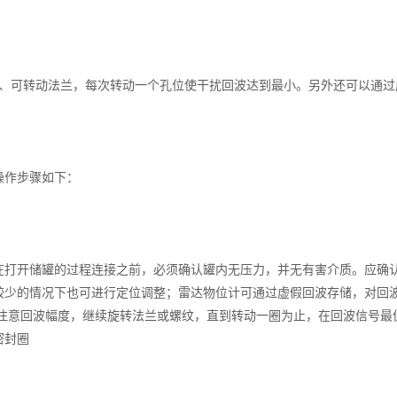
、可转动法兰，每次转动一个孔位使干扰回波达到最小。另外还可以通过
步骤如下：
开储罐的过程连接之前，必须确认
罐
内无压力，并无有害介质。应确
较少
的情况下也可进行定位调整；雷达物位计可通过虚假回波存储，对回
注意回波幅度，继续旋转法兰或螺纹，直到转动一圈
为止
，在回波信号最
密封圈