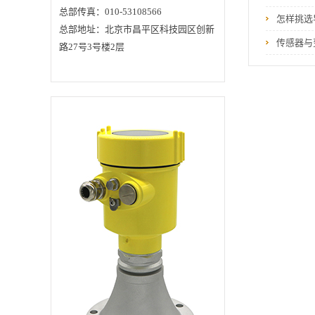
尺寸小，便于安装；
总部传真：010-53108566
怎样挑选
非接触雷达，无磨
总部地址：北京市昌平区科技园区创新
损，无污染。●几乎不
受腐蚀、泡沫影响；
传感器与
路27号3号楼2层
几乎不受大气中水蒸
气、温度和压力变化
影响。●严重粉尘环境
对高频物位计工作影
响不大。●波长更短，
对在倾斜的固体表面
有更好的反射。●波束
角小，能量集中，增
强了回波能力的同时
又有利于避开干扰
物。●测量盲区更小，
对于小罐测量也会取
得良好的效果。●高信
噪比，即使在波动的
情况下也能获得更优
的性能。●高频率，是
测量固体和低介电常
数介质的最佳选择。