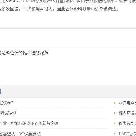
使用
的低频雷达测量固体，但由于其较低的频率、较长的波
5.8GHz ~ 10GHz
或多次回波，干扰和噪声很大，因此固体粉料测量中逐渐被淘汰。
雷达料位计的维护检修规范
闻
程仪表？
本安电路
‖精诚瑞博
罐内环境
行业：智能化浪潮下的创新与突破
仪表选型|
感器避坑：3个关键要点
HART协