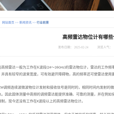
：
网站首页
>>
新闻资讯
>>
行业前景
高频雷达物位计有哪些
发布日期：
2025-02-24
浏览人气：
的高频雷达一般为工作在K波段
～
的雷达物位计，雷达的工作频
(24
26GHz)
，并具有较窄的波束宽度，可有效避开障碍物，高的频率还可使雷达使用
调频连续波微波物位计发射和接
收
信号是同时的，相同时间内发射的微
CW
象。因此固体测量中高频的调频雷达能提供准确、可靠的测量，并在例如化
限制，现今还没有工作在
波段以上的高频雷达物位计。
K