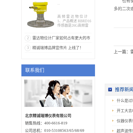
也有
...
用高频雷达物位计
多的二次
高 频 雷 达 物 位 计
1、产品概述 RBRD16
传感器是26G高频雷
达式物位测量仪表，
测量最大距离可达20
雷达物位计厂家如何占有更大的市
2
米。天线被进一步优
化处理，新型快速的
场份额
精诚瑞博品牌宣传片 上线了！
3
微处理器可以进行更
上一篇：
高速率的信号分析处
理，使得仪表可以用
于反应釜、固体料仓
等一些复杂的测量条
联系我们
件。●原理雷达物位天
线发射较窄的微波脉
冲，经天线向下传
输。微波接触到被测
介质表面后被反射回
推荐新
来再次被天线系统接
收，将信号传输给电
什么是过
子线路部分自动转换
成物位信号（因为微
波传播速度极快，电
开工大吉
磁波到达目标并经反
北京精诚瑞博仪表有限公司
射返回接收器这一来
仪器仪表
销售热线：400-6616-819
回所用的时间几乎是
瞬间的）。反26G雷
公司总机：010-53108563/65/68/69
超声波传
达物位计特点：●天线