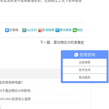
长其发射波不容易被漫反射，在高粉尘工况下会导致很
分享到：
QQ空间
新浪微博
腾讯微博
微信
下一篇：
雷达物位计的发展史
在线咨询
总部销售
技术支持
售后服务
能否使用继电器？
对于雷达物位计的影响
26G/80G应该怎么选择
议