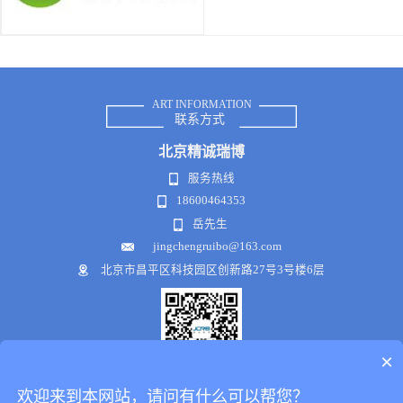
ART INFORMATION
联系方式
北京
精诚瑞博
服务热线
18600464353
岳先生
jingchengruibo@163.com
北京市昌平区科技园区创新路27号3号楼6层
×
微信公众号
欢迎来到本网站，请问有什么可以帮您？
Copyright © 2018-2021 .All Rights Reserved
犀牛云提供企业云服务