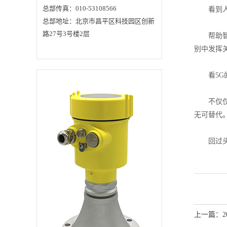
机试试是不是会消除
总部传真：010-53108566
看到人
毛病。假如发现击打
总部地址：北京市昌平区科技园区创新
一下机壳正常，再击
打又不正常时，最佳
路27号3号楼2层
帮助智慧
先将一切接头重插牢
再试。 3、更换法请
别中发挥
求有两台同类型的仪
器或有足够的备件。
将一个好的备品与毛
病机上的同一元器材
看5G的
进行更换，看毛病是
不是消除。 4、排除
法所谓的排除法是经
不仅仅是
过拔插机内一些插件
板、器材来判断毛病
无可替代。
因素的办法。当拔除
某一插件板或器材后
外表康复正常，就阐
回过头来
明毛病发作在那
里。 5、升降温法有
时外表作业较长时
刻，或在夏日作业环
境温度较高时就会呈
现毛病，关机查看正
常，停一段时刻再开
机又正常，过一瞬间
又呈现毛病。这种景
象是因为单个IC或元
上一篇：
器材功能差，高温特