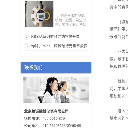
...
资本的青
1、调查法运用视觉、
嗅觉、触觉。某些时
《城镇水
候，损坏了的元件会
变色、起泡或呈现烧
循环利用
焦的斑驳；烧坏的器
RBSPA系列射频导纳物位开关
2
低碳节能
材会发作一些特别的
气味；短路的芯片会
你好，2023｜精诚瑞博元旦节放假
3
发烫；用肉眼也能调
查到虚焊或脱焊
业内普遍
通知
处。 2、敲击法当发
现雷达物位计运行时
遇。基于
好时坏的景象，这种
护和管理
联系我们
景象绝大多数是因为
触摸不良或虚焊形成
的。关于这种状况能
够选用敲击与手压
就核心技
法。所谓的“敲击”即
前，中国
是对或许发作毛病的
部位，经过小橡皮鎯
规划和20
头或别的敲击物轻轻
击打插件板或部件，
看看是不是会引起犯
错或停机毛病。所谓
进入“十
北京精诚瑞博仪表有限公司
“手压”即是在毛病呈
销售热线：400-6616-819
慧水务的“
现时，关上电源后对
插的部件和插头和座
公司总机：010-53108563/65/68/69
从头用手压牢，再开