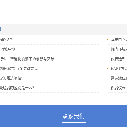
闻
程仪表？
本安电路
‖精诚瑞博
罐内环境
行业：智能化浪潮下的创新与突破
仪表选型|
感器避坑：3个关键要点
HART协
导波雷达液位计
雷达液位
变送器的区别是什么?
仪器仪表
联系我们