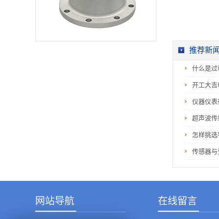
性参数达不到目标请
求所造成的。为了找
出毛病因素金属加工
网，可选用升降温
法。所谓降温，即是
在毛病呈现时，用棉
纤将无水酒精在或
推荐新
许...
什么是过
开工大吉
仪器仪表
超声波传
怎样挑选
传感器与
网站导航
在线留言