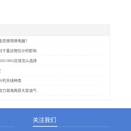
能否使用继电器？
对于雷达物位计的影响
26G/80G应该怎么选择
议
计的天线种类
助力渤海再获大型油气
关注我们