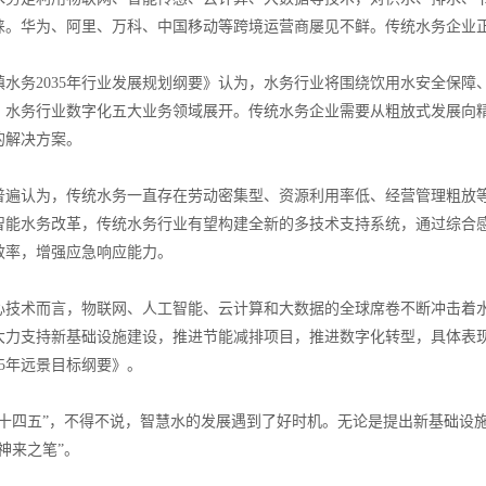
睐。华为、阿里、万科、中国移动等跨境运营商屡见不鲜。传统水务企业
务2035年行业发展规划纲要》认为，水务行业将围绕饮用水安全保障、
、水务行业数字化五大业务领域展开。传统水务企业需要从粗放式发展向
的解决方案。
认为，传统水务一直存在劳动密集型、资源利用率低、经营管理粗放等
智能水务改革，传统水务行业有望构建全新的多技术支持系统，通过综合
效率，增强应急响应能力。
术而言，物联网、人工智能、云计算和大数据的全球席卷不断冲击着水
大力支持新基础设施建设，推进节能减排项目，推进数字化转型，具体表
35年远景目标纲要》。
四五”，不得不说，智慧水的发展遇到了好时机。无论是提出新基础设施的
神来之笔”。