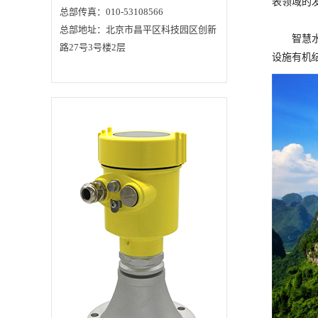
表领域的
现一氧化碳监测的重
总部传真：010-53108566
要元器件，主要采用
总部地址：北京市昌平区科技园区创新
半导体原理、红外线
智慧
选择性吸收原理以及
路27号3号楼2层
电化学原理。一氧化
设施有机
碳传感器属于化学传
感器。化学传感器主
要由两部分组成：传
导或转换系统。一氧
化碳气体传感器与报
警器配套使用，是报
警器中的核心检测元
件，它是以定电位电
解为基本原理。当一
氧化碳扩散到气体传
感器时，其输出端产
生电流输出，提供给
报警器中的采样电
路，起着将化学能转
化为电能的作用。当
气体浓度发生变化
时，气体传感器的输
出电流也随之成正比
变化，经报警器的中
间电路转换放大输
出，以驱动不同的执
行装置，完成声、光
和电等检测与报警功
能，与相应的控制装