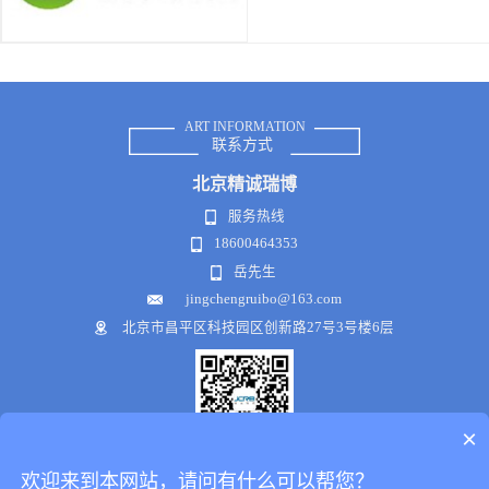
ART INFORMATION
联系方式
北京
精诚瑞博
服务热线
18600464353
岳先生
jingchengruibo@163.com
北京市昌平区科技园区创新路27号3号楼6层
×
微信公众号
欢迎来到本网站，请问有什么可以帮您？
Copyright © 2018-2021 .All Rights Reserved
犀牛云提供企业云服务