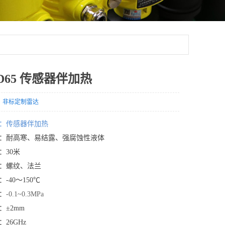
D65 传感器伴加热
：
非标定制雷达
：传感器伴加热
：耐高寒、易结露、强腐蚀性液体
：30米
：螺纹、法兰
-40～150℃
：
-0.1~0.3MPa
±2mm
26GHz