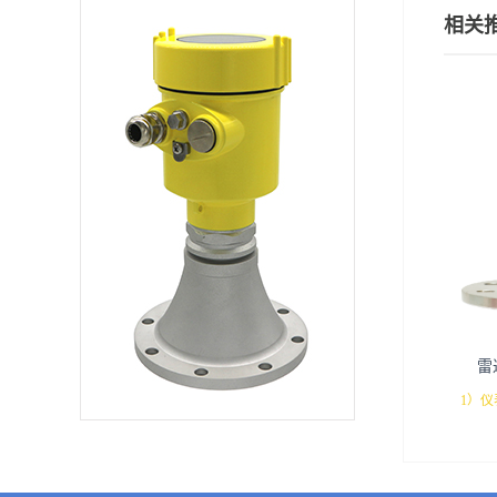
用，无人值守运行稳
相关
定可靠，工业设计理
念，将产品本身融入
自然环境。重量较轻
约2KG，便于安装多
种输出电路接口与采
集系统配合防护等级
更高3、公司信息北京
精诚瑞博仪表有限公
司专业生产各种物位
仪表价格合理 质量过
硬 服务一流咨询电
话：400-6616-819
雷
1）
雷达
仪表