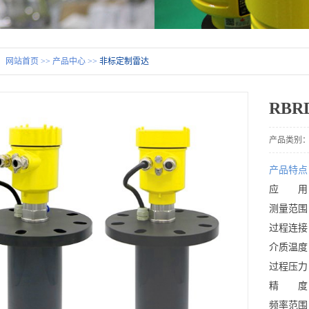
：
网站首页
>>
产品中心
>>
非标定制雷达
RBR
产品类别
产品特点
应 用
测量范围
过程连接
介质温度：
过程压力
精 度：
频率范围：