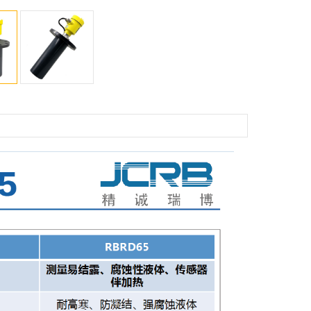
xd IIC T4 Gb
IP67
~20mA/HART（两线/四线） RS485/Modbus