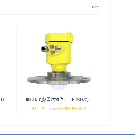
more
71）
80GHz调频雷达物位计（RBRD72）
出
其他：外 壳铸铝/不锈钢信号输出
编程器带
4...20mA/ RS485 Mod bus显示/编程编程器带
量范围
蓝牙/5G远程网络调试过程温度-40～130℃