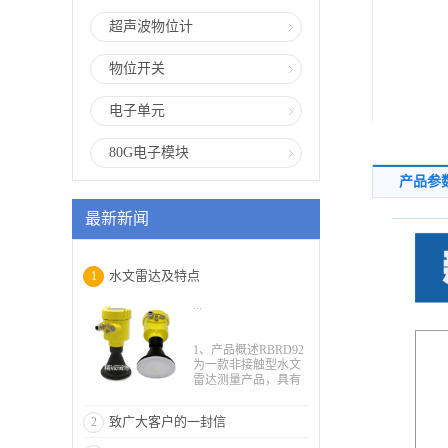
超声波物位计
物位开关
电子单元
80G电子模块
产品参
最新新闻
水文雷达及特点
1
...
1、产品概述RBRD92
为一款非接触型水文
雷达测量产品，具有
避雷防护设计，测量
河道、水文专用，标
致广大客户的一封信
2
配RS485/Modbus协
议，野外使用，无人