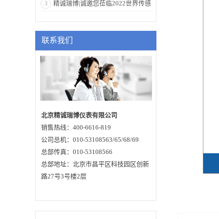
精诚瑞博|诚邀您莅临2022世界传感
3
值守且运行稳定可
靠。无限量支持和扩
器大会
展定制RTU及无线数
传电台通讯协议。水
位数据实时GPRS电话
联系我们
远传，实现信息网络
化，设计极具现场适
应力，破除野外生态
干扰，真正实现现场
零维护，工业设计理
念，将产品本身融入
自然环境。2、特点波
束角小，能量集中，
具有更强抗干扰能
力，大大提高了测量
精度和可靠性天线尺
北京精诚瑞博仪表有限公司
寸小，便于安装和加
销售热线：400-6616-819
防尘罩等天线防护装
置测量范围最高可达
公司总机：010-53108563/65/68/69
70米，覆盖大型水库
等水位测量采用脉冲
总部传真：010-53108566
工作方式，雷达水位
总部地址：北京市昌平区科技园区创新
计发射功率极低，对
人体及环境均无伤害
路27号3号楼2层
仪表轻便，不受风力
和暴雨的影响具有避
雷保护设计、非接触
水文测量，破除野外
生态干扰，真正实现
现场零维护野外使