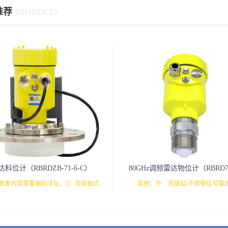
推荐
PRODUCTS
达料位计（RBRDZB-71-6-C）
80GHz调频雷达物位计（RBRD
仪表表内部需要编码寻址。2）非接触式
其他：外 壳铸铝/不锈钢信号输
物位计，及物位和温度为一体式，3）
4...20mA/ RS485 Mod bus显示/编程
内部带电池，方便仪表掉电后查看历史
蓝牙/5G远程网络调试技术规格：测