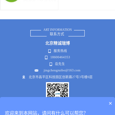
ART INFORMATION
联系方式
北京
精诚瑞博
服务热线
18600464353
岳先生
jingchengruibo@163.com
北京市昌平区科技园区创新路27号3号楼6层
×
微信公众号
欢迎来到本网站，请问有什么可以帮您？
Copyright © 2018-2021 .All Rights Reserved
犀牛云提供企业云服务