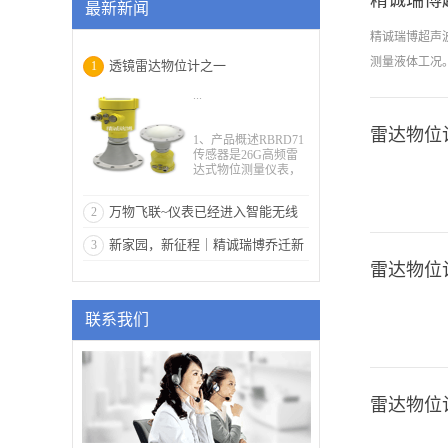
​精诚瑞
最新新闻
精诚瑞博超声
测量液体工况
透镜雷达物位计之一
1
...
雷达物位
1、产品概述RBRD71
传感器是26G高频雷
达式物位测量仪表，
测量最大距离可达70
米。透镜天线被进一
万物飞联~仪表已经进入智能无线
2
步优化处理，新型快
速的微处理器可以进
系统
新家园，新征程｜精诚瑞博乔迁新
3
行更高速率的信号分
析处理，使得仪表可
雷达物位
居
以用于反应釜、固体
料仓，强腐蚀液体，
浆液、蒸汽较大的液
联系我们
体，粉料灰料;河道、
河床、湖泊、水库、
地下水、泥石流，水
文监测等一些复杂的
测量条件。2、原理透
镜雷达物位天线发射
雷达物位
较窄的微波脉冲，经
天线向下传输。微波
接触到被测介质表面