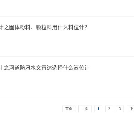
计之固体粉料、颗粒料用什么料位计？
计之河道防汛水文雷达选择什么液位计
首页
上页
1
2
3
下