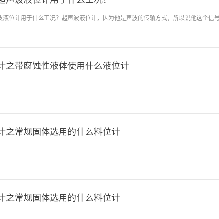
博超声波液位计用于什么工况？
普通碳钢，温度升高后腐蚀
境、物料温度下降时，氢氧
波液位计用于什么工况？超声波液位计，因为他是声波的传输方式，所以说他这个信
易产生碱雾：储罐进出料、
。
膜，干扰信号传输。液面易
捉真实液位。✅ 传统测量
乎都存在缺陷：浮球/浮筒
计之带腐蚀性液体使用什么液位计
导波雷达液位计：缆式、杆
计之常规固体选用的什么料位计
计之常规固体选用的什么料位计