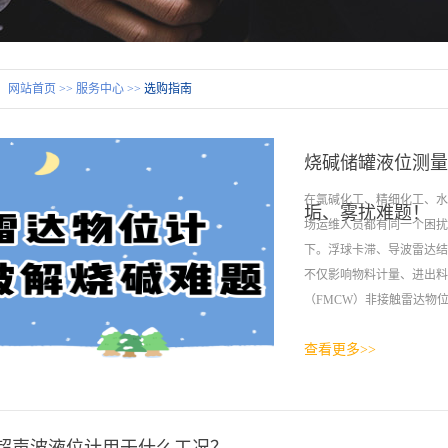
：
网站首页
>>
服务中心
>>
选购指南
烧碱储罐液位测量
在氯碱化工、精细化工、水
垢、雾扰难题！
场运维人员都有同一个困扰
下。浮球卡滞、导波雷达结
不仅影响物料计量、进出料
（FMCW）非接触雷达物位
查看更多>>
今天我们就详细拆解，它如
“难测”在哪？工业常用的3
难度，也是传统仪表频繁失