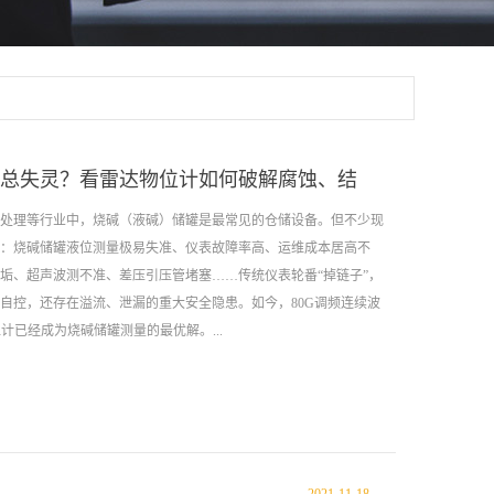
总失灵？看雷达物位计如何破解腐蚀、结
处理等行业中，烧碱（液碱）储罐是最常见的仓储设备。但不少现
：烧碱储罐液位测量极易失准、仪表故障率高、运维成本居高不
垢、超声波测不准、差压引压管堵塞……传统仪表轮番“掉链子”，
自控，还存在溢流、泄漏的重大安全隐患。如今，80G调频连续波
计已经成为烧碱储罐测量的最优解。...
何精准攻克烧碱液位测量的行业痛点。01 读懂难点：烧碱介质到底
2%、50%浓度液碱，本身的物理化学特性，直接拉高了液位测量的
效的核心原因。✅ 烧碱介质四大核心特性强腐蚀性：常温下可腐蚀