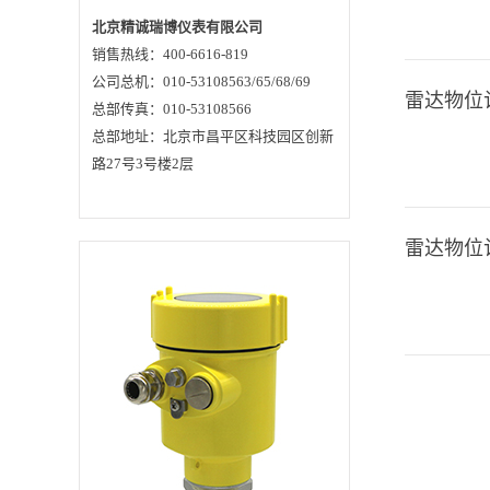
后被反射回来再次被
天线系统接收，将信
北京精诚瑞博仪表有限公司
号传输给电子线路部
销售热线：400-6616-819
分自动转换成物位信
号(因为微波传播速度
公司总机：010-53108563/65/68/69
极快，电磁波到达目
雷达物位
标并经反射返回接收
总部传真：010-53108566
器这一来回所用的时
总部地址：北京市昌平区科技园区创新
间几乎是瞬间的)。
3、特点●透镜天线，
路27号3号楼2层
性能稳定，天线尺寸
小，便于安装;非接触
雷达，无磨损，无污
染。●几乎不受腐蚀、
泡沫影响;几乎不受大
雷达物位
气中水蒸气、温度和
压力变化影响。●严重
粉尘环境对高频物位
计工作影响不大。●波
长更短，对在倾斜的
固体表面有更好的反
射。●波束角小，能量
集中，穿透力强，增
强了回波能力的同时
又有利于避开干扰
物。●测量盲区更小，
对于小罐测量也会取
得良好的效果。●高信
噪比，即使在波动的
情况下也能获得更优