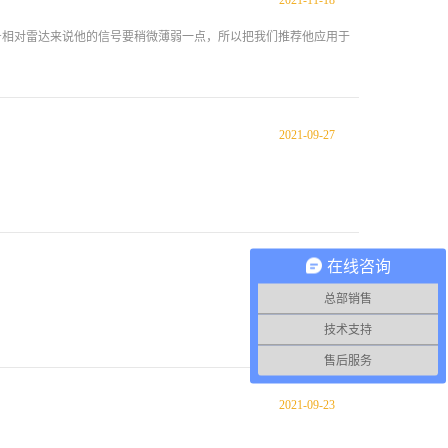
2021
-
11
-
18
性能大幅加剧，极易损坏仪表探头、金属结构。易结晶结疤：环
化钠溶解度降低，会大量析出结晶，牢牢附着在仪表、罐壁表面。
号相对雷达来说他的信号要稍微薄弱一点，所以把我们推荐他应用于
昼夜温差变化，液面上方会形成大量碱性雾气，冷凝后形成碱液
波动：进料冲击、物料扰动会导致液面动荡，普通仪表无法稳定捕
方式的致命短板正是因为烧碱的特殊属性，市面上常见的液位仪表几
液位计：极易被碱结晶包裹卡滞，密封件易腐蚀泄漏，故障率极高。
2021
-
09
-
27
式探头极易积垢挂碱，结晶包裹后信号完全...
在线咨询
2021
-
09
-
24
总部销售
技术支持
售后服务
2021
-
09
-
23