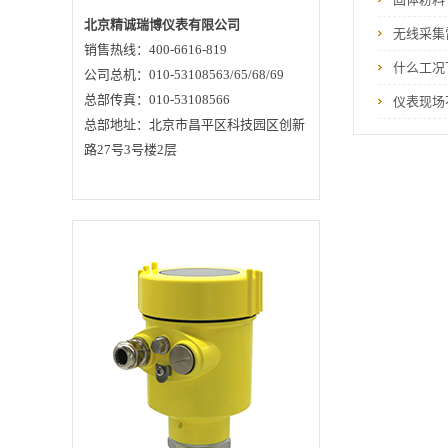
成，距离物料表面的
距离 D 与脉冲的时间
北京精诚瑞博仪表有限公司
无线采集
行程 T 成正比：
销售热线：400-6616-819
D=C×T/2 其中 C 为
光速因空罐的距
什么工况
公司总机：010-53108563/65/68/69
离 E 已知，则物
位 L 为： L=E-D ◇输
总部传真：010-53108566
仪表现场
出通过输入空罐高
总部地址：北京市昌平区科技园区创新
度 E（= 零点），满
罐高度 F（= 满量
路27号3号楼2层
程）及一些应用参数
来设定，应用参数将
自动使仪表适应测量
环境。对应
于 4 － 20mA 输出。
2、公司信息 北京
精诚瑞博仪表有限公
司 价格合理 质量
过硬 服务一流 专
业生产各种物位仪
表 ...