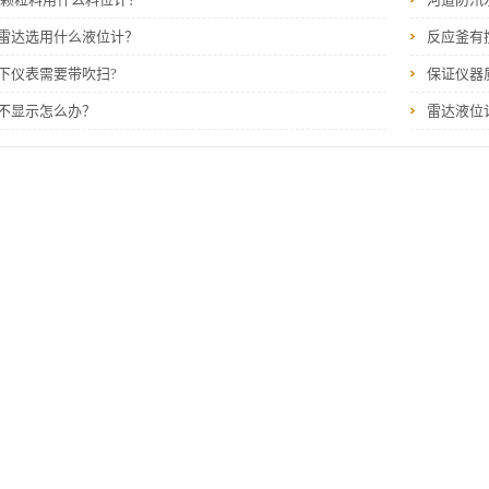
雷达选用什么液位计？
反应釜有
下仪表需要带吹扫?
保证仪器
不显示怎么办？
雷达液位