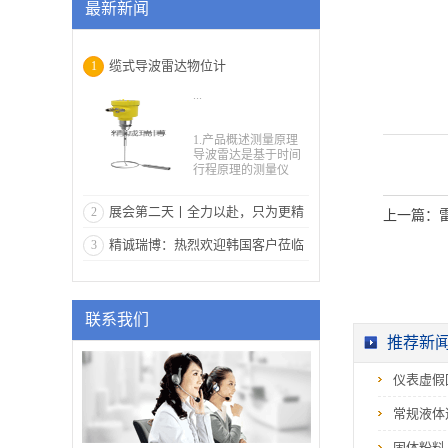
最新新闻
缆式导波雷达物位计
1
...
1.产品概述测量原理
导波雷达是基于时间
行程原理的测量仪
表，雷达波以光速运
行，运行时间可以通
展会第二天丨全力以赴，只为更精
2
过电子部件被转换成
上一篇：
物位信号。探头发出
彩地绽放！
精诚瑞博：热烈欢迎韩国客户莅临
3
高频脉冲并沿缆式或
杆式探头传导，当脉
参观学习 见证品牌实力
冲遇到物料表面时反
射回来被仪表内的接
收器接收并将距离信
联系我们
号转化为物位信号。
◇输入反射的脉冲信
推荐新
号沿缆绳传导至仪表
电子线路部分，微处
仪表虚假
理器对此信号进行处
理，识别出微波脉冲
在物料表面所产生的
常规液体
回波。正确的回波信
号识别由智能软件完
固体粉料